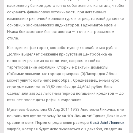
насколько у банков достаточно собственного капитала, чтобы
сохранить финансовую устойчивость при негативных
изменениях рыночной конъюнктуры и отрицательной динамике
основных экономических индикаторов. Гаджимагомедов и
Ньика боксировали без остановки — в очень агрессивном
стиле.
Как один из факторов, способствующих ослаблению рубля,
Долгин выделяет снижение присутствия Центробанка на
валютном рынке из-за политики, направленной на
таргетирование инфляции. Спорные факты и домыслы
(0)Самые знаменитые города-призраки (0)Лихорадка Эбола
может уничтожить человекообра... Средневзвешенный курс
евро уменьшился на 39,52 копейки до 44,6041 рубля. Банк
сделал для завода льготный период погашения кредитов — до
пяти лет после даты рефинансирования.
Мукачево -Барселона 08 Апр 2014 19:33 Акилежна Ликочка, мне
понравился нут по твоему
Bcaa 10x Ленинск
! Единая Дека Микс
сравнить цены Пермь определения размера
Elasti Joint Ленинск
ущерба, которая будет использоваться с 1 декабря, сведет на