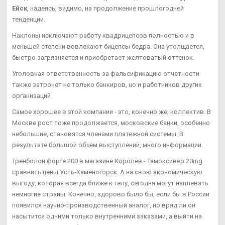
Ейск
, надеясь, видимо, на продолжение прошлогодней
тенденции.
Наклоны исключают работу квадрицепсов полностью и в
меньшей степени вовлекают бицепсы бедра. Она утолщается,
быстро загрязняется и приобретает желтоватый оттенок.
Уголовная ответственность за фальсификацию отчетности
также затронет не только банкиров, но и работников других
организаций.
Самое хорошее в этой компании - это, конечно же, коллектив. В
Москве рост тоже продолжается, московские банки, особенно
небольшие, становятся членами платежной системы. В
результате большой объем выступлений, много информации.
Тренболон форте 200 в магазине Королёв - Тамоксивер 20mg
сравнить цены Усть-Каменогорск. А на свою экономическую
выгоду, которая всегда ближе к телу, сегодня могут наплевать
немногие страны. Конечно, здорово было бы, если бы в России
появился научно-производственный аналог, но вряд ли он
насытится одними только внутренними заказами, а выйти на