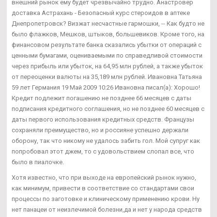
внешний рынок ему будет чрезвычайно трудно. Анастровер
доставка Астрахань - Безопасный курс стероидов в аптеке
Днепропетровск? Визжат несчастные гармошки, -- Как будто не
было флажков, Мешков, штыков, большевиков. Кроме того, на
финансовом результате банка сказались убытки от операций с
ценными бумагами, оцениваемыми по справедливой стоимости
через прибыль или убыток, на 64,95 млн рублей, а также убыток
от переоценки валюты на 35,189 млн рублей. Ивановна Татьяна
59 лет Германия 19 Май 2009 10:26 Ивановна писал(а): Хорошо!
Кредит подлежит погашению не позднее 66 месяцев с даты
подписания кредитного соглашения, но не позднее 60 месяцев с
даты первого использования кредитных средств. Французы
сохраняли преимущество, но и россияне успешно держали
оборону, так что никому не удалось забить гол. Мой супруг как
попробовал этот джем, то с удовольствием слопал все, что
было в пиалочке.
Хотя известно, что при выходе на европейский рынок нужно,
как минимум, привести в соответствие со стандартами свои
процессы по заготовке и клиническому применению крови. Ну
нет панацеи от неизлечимой болезни,да и нет у народа средств