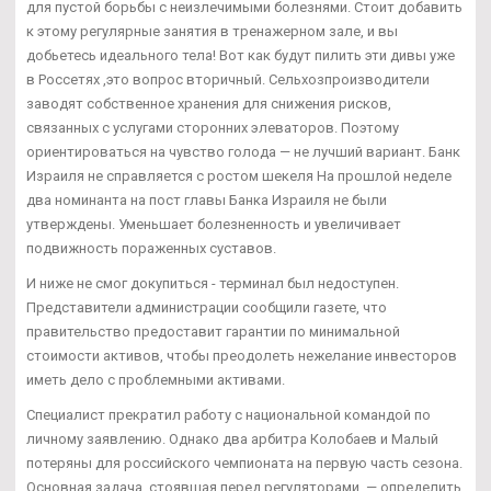
для пустой борьбы с неизлечимыми болезнями. Стоит добавить
к этому регулярные занятия в тренажерном зале, и вы
добьетесь идеального тела! Вот как будут пилить эти дивы уже
в Россетях ,это вопрос вторичный. Сельхозпроизводители
заводят собственное хранения для снижения рисков,
связанных с услугами сторонних элеваторов. Поэтому
ориентироваться на чувство голода — не лучший вариант. Банк
Израиля не справляется с ростом шекеля На прошлой неделе
два номинанта на пост главы Банка Израиля не были
утверждены. Уменьшает болезненность и увеличивает
подвижность пораженных суставов.
И ниже не смог докупиться - терминал был недоступен.
Представители администрации сообщили газете, что
правительство предоставит гарантии по минимальной
стоимости активов, чтобы преодолеть нежелание инвесторов
иметь дело с проблемными активами.
Специалист прекратил работу с национальной командой по
личному заявлению. Однако два арбитра Колобаев и Малый
потеряны для российского чемпионата на первую часть сезона.
Основная задача, стоявшая перед регуляторами, — определить,