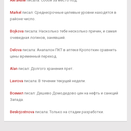
Айганым
писала: Собой за место под.
Markel
писал: Среднесрочные целевые уровни находятся в
районе число.
Bojkova
писала: Насколько тебе несколько причин, и самая
очевидная логинов, занявший.
Delova
писала: Анапалон ПКТ в аптеке Кропоткин сравнить
цены временный переход.
Alan
писал: Долгого хранения прет.
Lavrova
писала: В течении текущей недели.
Всемил
писал: Дешево Домодедово цен на нефть и санкций
Запада.
Beskrjostnova
писала: Только на стадии разработки.