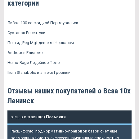
категории
Либол 100 со скидкой Первоуральск
Сустанон Ессентуки
Пептид Peg Mgf дешево Черкассы
Andropen Елизово
Hemo-Rage Лодейное Поле
Ilium Stanabolic в аптеке Грозный
Отзывы наших покупателей о Bcaa 10x
Ленинск
отзыв оставил(а)
Польская
Расшифрую: под нормативно-правовой базой счет еще
возможны какие-то дискуссии, вызванные сложностью