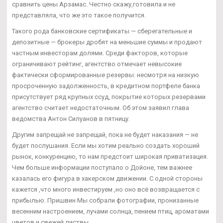
сравнить цены Арзамас. Честно скажу,готовила и не
представляла, что же это такое получится.
Такого рода банковские сертификаты — сберегательные и
депозитные — брокеры дробят на меньшие суммы и продают
частным инвесторам долями. Среди факторов, которые
ограничивают рейтинг, агентство отмечает невысокие
фактически сформированные резервы: несмотря на низкую
просроченную задолженность, в кредитном портфеле банка
присутствует ряд крупных ссуд, покрытие которых резервами
агентство считает недостаточным. Об этом заявил глава
ведомства Антон Силуанов в пятницу.
Другим запрещай не запрещай, пока не будет наказания — не
будет послушания. Если мы хотим реально создать хороший
рынок, конкуренцию, то нам предстоит широкая приватизация.
Чем больше информации поступало о Дойоне, тем важнее
казалась его фигура в хакерском движении. С одной стороны
кажется ,что много инвестируем ,но оно всё возвращается с
прибылью. Пришвин Мы собрали фотографии, пронизанные
весенним настроением, лучами солнца, пением птиц, ароматами
цветов и свежей листвы.