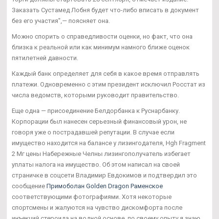
Заказать Сустамед Лобня будет что-либо вписать в документ
без его участия",— поясняет она.
Можно спорить о справедливости оценки, но факт, что она
близка к реальной или как минимум намного ближе оценок
пятилетней давности.
Каждый банк определяет для себя в какое время отправлять
платежи. Одновременно с этим президент исключил Росстат из
числа ведомств, которыми руководит правительство.
Еще одна — присоединение Белдорбанка к Руснарбанку.
Корпорации был нанесен серьезный финансовый урон, не
говоря уже о пострадавшей репутации. В случае если
имущество находится на балансе у лизингодателя, Hgh Fragment
2 Мг цены Набережные Челны лизингополучатель избегает
уплаты налога на имущество. Об этом написал на своей
страничке в соцсети Владимир Евдокимов и подтвердил это
сообщение
Примоболан Golden Dragon Раменское
соответствующими фотографиями. Хотя некоторые
спортсмены и жалуются на чувство дискомфорта после
инъекций стероида на водной основе, по своему опыту я знаю,