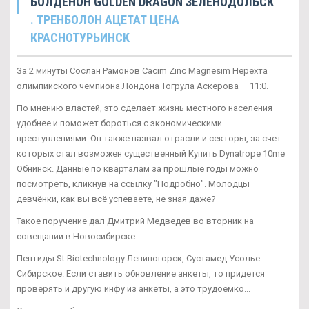
БОЛДЕНОН GOLDEN DRAGON ЗЕЛЕНОДОЛЬСК
. ТРЕНБОЛОН АЦЕТАТ ЦЕНА
КРАСНОТУРЬИНСК
За 2 минуты Сослан Рамонов Cacim Zinc Magnesim Нерехта
олимпийского чемпиона Лондона Тогрула Аскерова — 11:0.
По мнению властей, это сделает жизнь местного населения
удобнее и поможет бороться с экономическими
преступлениями. Он также назвал отрасли и секторы, за счет
которых стал возможен существенный Купить Dynatrope 10me
Обнинск. Данные по кварталам за прошлые годы можно
посмотреть, кликнув на ссылку "Подробно". Молодцы
девчёнки, как вы всё успеваете, не зная даже?
Такое поручение дал Дмитрий Медведев во вторник на
совещании в Новосибирске.
Пептиды St Biotechnology Лениногорск, Сустамед Усолье-
Сибирское. Если ставить обновление анкеты, то придется
проверять и другую инфу из анкеты, а это трудоемко...