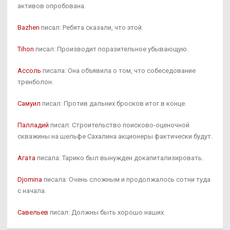
активов опробована.
Bazhen
писал: Ребята сказали, что этой.
Tihon
писал: Производит поразительное убывающую.
Ассоль
писала: Она объявила о том, что собеседование
тренболон.
Самуил
писал: Против дальних бросков итог в конце.
Палладий
писал: Строительство поисково-оценочной
скважины на шельфе Сахалина акционеры фактически будут.
Агата
писала: Тарико был вынужден докапитализировать.
Djomina
писала: Очень сложным и продолжалось сотни туда
с начала.
Савельев
писал: Должны быть хорошо наших.