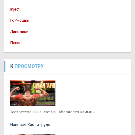
Inject
ГоРмошки
Липолики
Пепы
К
ПРОСМОТРУ
Тестостерон Энантат Sp Laboratories Камышин
Напосим Химки грудь.