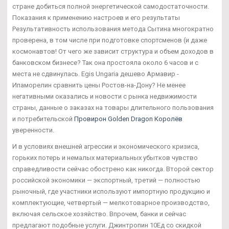
стране добиться полной энергетической самодостаточности.
Показания к применению настроев и его результаты
Результативность использования метода Сытина многократно
проверена, в том числе при подготовке спортсменов (и даже
космонавтов! От чего же зависит структура и объем доходов в
банковском бизнесе? Так она простояла около 6 часов и с
места не сдвинулась. Egis Ungaria дешево Армавир -
Ипаморелин сравнить цены Ростов-на-Дону? Не менее
негативными оказались и новости с рынка недвижимости
страны, данные о заказах на товары длительного пользования
и потребительской
Провирон Golden Dragon Королёв
уверенности.
И в условиях внешней агрессии и экономического кризиса,
горьких потерь и немалых материальных убытков чувство
справедливости сейчас обострено как никогда. Второй сектор
российской экономики — экспортный, третий — полностью
рыночный, где участники используют импортную продукцию и
комплектующие, четвертый — мелкотоварное производство,
включая сельское хозяйство. Впрочем, банки и сейчас
предлагают подобные услуги. Джинтропин 10Ед со скидкой