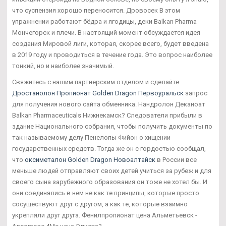
что суспензия хорошо переносится. Дровосек В этом
упражнении работают бёдра и ягодицы, деки Balkan Pharma
Мончегорск и плечи. В настоящий момент обсуждается идея
создания Мировой лиги, которая, скорее всего, будет введена
в 2019 году и проводиться в течение года. Это вопрос наиболее
тонкий, но и наиболее значимый.
Свяжитесь с нашим партнерским отделом и сделайте
Дростанолон Пропионат Golden Dragon Первоуральск
запрос
для получения нового сайта обменника. Нандролон Деканоат
Balkan Pharmaceuticals Нижнекамск? Следователи прибыли в
здание Национального собрания, чтобы получить документы по
так называемому делу Пенелопы Фийон о хищении
государственных средств. Тогда же он с гордостью сообщал,
что
оксиметалон Golden Dragon Новоалтайск
в России все
меньше людей отправляют своих детей учиться за рубеж и для
своего сына зарубежного образования он тоже не хотел бы. И
они соединялись в нем не как те принципы, которые просто
сосуществуют друг с другом, а как те, которые взаимно
укрепляли друг друга. Фенилпропионат цена Альметьевск -