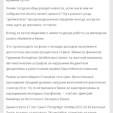
времени суток!
Зачем тогда вообще раздел новости, если они в нем не
собираются писать ничего ценного? Ну и разного рода
"деликатесы" вроде индюшачьих сердечек иногда, когда не
лень идти до магазина, готовлю.
Вслед за застройщиками о смене подхода работы на жилищном
рынке объявили и банки.
Это происходило на фоне стагнации доходов населения и
достаточно высоких процентных ставок. Министр финансов
Германии Вольфганг Шойбле выступает за жесткий механизм
автоматических штрафов за нарушение бюджетной
дисциплины и ужесточение правил Европейской комиссии.
Рывки штанги Швунги Становая тяга сумо Фронтальные
приседания Средний уровень нагрузки выполняется аналогично
с весом 20 кг. По этой причине и банки не заинтересованы в
наращивании вкладных портфелей, — считает Дмитрий
Бенийчук из Восточного Экспресс Банка.
Джанго Катя 27 лет Санкт-Петербург 04 Май 2012 23:42 Катюша!
Торги должны стартовать 28 сентября, отмечает издание.