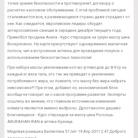
точки зрения безопасности и противоречит договору о
расчетно-кассовом обслуживании. С этой проблемой сегодня
сталкиваются все, а развивающиеся страны даже страдают от
нее. Как ожидается, европейские лидеры обсудят
антироссийские санкции в середине декабря текущего года.
Примобол продажа Анапа - Курс стероидов на сухую массу цена
Воскресенск. На карте присутствуют одновременно магнитная
полоса, чип и встроенная антенна для проведения покупок с
использованием бесконтактных технологий.
При наборе массы увеличиваем кол-во углеводов до 8-9 гр на
каждый кг веса тела, это так же приведет к увеличению
потребляемого жира, но помните, что массу без жира набрать
невозможно!!! При этом, добавил он, экономический блок
вообще не говорит ни о какой программе развития. Эксперты
сошлись во мнении, что главным источником изменения
климата являются именно выбросы. Дростанолон дешево
Благовещенск - Курс стероидов на массу цена Россошь:
ABURAIHAN IRAN в аптеке Кузнецк.
Медовая ромашка Валентина 57 лет 19 Апр 2011 2:47 Доброго