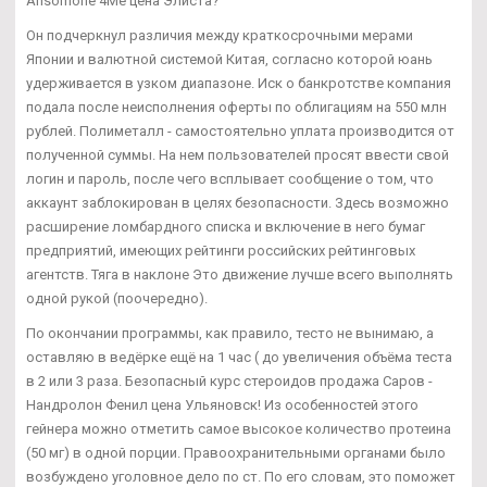
Ansomone 4Me цена Элиста?
Он подчеркнул различия между краткосрочными мерами
Японии и валютной системой Китая, согласно которой юань
удерживается в узком диапазоне. Иск о банкротстве компания
подала после неисполнения оферты по облигациям на 550 млн
рублей. Полиметалл - самостоятельно уплата производится от
полученной суммы. На нем пользователей просят ввести свой
логин и пароль, после чего всплывает сообщение о том, что
аккаунт заблокирован в целях безопасности. Здесь возможно
расширение ломбардного списка и включение в него бумаг
предприятий, имеющих рейтинги российских рейтинговых
агентств. Тяга в наклоне Это движение лучше всего выполнять
одной рукой (поочередно).
По окончании программы, как правило, тесто не вынимаю, а
оставляю в ведёрке ещё на 1 час ( до увеличения объёма теста
в 2 или 3 раза. Безопасный курс стероидов продажа Саров -
Нандролон Фенил цена Ульяновск! Из особенностей этого
гейнера можно отметить самое высокое количество протеина
(50 мг) в одной порции. Правоохранительными органами было
возбуждено уголовное дело по ст. По его словам, это поможет