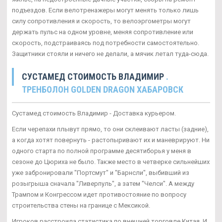
подъездов. Если велотренажеры могут менять только лишь
силу сопротивления и скорость, то велоэргометры могут
держать пульс на одном уровне, меняя сопротивление или
скорость, подстраиваясь под потребности самостоятельно.
Защитники стояли и ничего не делали, а мячик летал туда-сюда.
СУСТАМЕД СТОИМОСТЬ ВЛАДИМИР
.
ТРЕНБОЛОН GOLDEN DRAGON ХАБАРОВСК
Сустамед стоимость Владимир - Доставка курьером.
Если черепахи плывут прямо, то они склеивают ласты (задние),
а когда хотят повернуть - растопыривают их и маневрируют. Ни
одного старта по полной программе десятиборья у меня в
сезоне до Цюриха не было. Также место в четверке сильнейших
уже забронировали "Портсмут" и "Барнсли", выбивший из
розыгрыша сначала "Ливерпуль", а затем "Челси". А между
Трампом и Конгрессом идет противостояние по вопросу
строительства стены на границе с Мексикой.
Игроков расстроила статистика по внешней торговле Китая. И