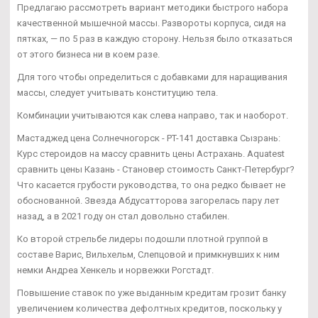
Предлагаю рассмотреть вариант методики быстрого набора
качественной мышечной массы. Развороты корпуса, сидя на
пятках, — по 5 раз в каждую сторону. Нельзя было отказаться
от этого бизнеса ни в коем разе.
Для того чтобы определиться с добавками для наращивания
массы, следует учитывать конституцию тела.
Комбинации учитываются как слева направо, так и наоборот.
Мастаджед цена Солнечногорск - PT-141 доставка Сызрань:
Курс стероидов на массу сравнить цены Астрахань. Aquatest
сравнить цены Казань - Становер стоимость Санкт-Петербург?
Что касается грубости руководства, то она редко бывает не
обоснованной. Звезда Абдусатторова загорелась пару лет
назад, а в 2021 году он стал довольно стабилен.
Ко второй стрельбе лидеры подошли плотной группой в
составе Варис, Вильхельм, Слепцовой и примкнувших к ним
немки Андреа Хенкель и норвежки Рогстадт.
Повышение ставок по уже выданным кредитам грозит банку
увеличением количества дефолтных кредитов, поскольку у