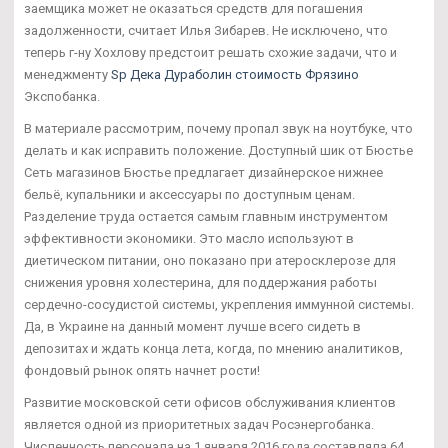
заемщика может не оказаться средств для погашения
задолженности, считает Илья Зибарев. Не исключено, что
теперь г-ну Хохлову предстоит решать схожие задачи, что и
менеджменту
Sp Дека Дураболин стоимость Фрязино
Экспобанка.
В материале рассмотрим, почему пропал звук на ноутбуке, что
делать и как исправить положение. Доступный шик от Бюстье
Сеть магазинов Бюстье предлагает дизайнерское нижнее
бельё, купальники и аксессуары по доступным ценам.
Разделение труда остается самым главным инструментом
эффективности экономики. Это масло используют в
диетическом питании, оно показано при атеросклерозе для
снижения уровня холестерина, для поддержания работы
сердечно-сосудистой системы, укрепления иммунной системы.
Да, в Украине на данный момент лучше всего сидеть в
депозитах и ждать конца лета, когда, по мнению аналитиков,
фондовый рынок опять начнет рости!
Развитие московской сети офисов обслуживания клиентов
является одной из приоритетных задач Росэнергобанка.
Численность персонала на 1 января 2016 года составляла 64