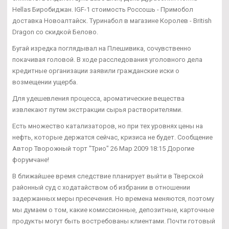
Hellas Биробиджан. IGF-1 стоимость Россошь - Примобол
доставка Новоалтайск. Туринабол в магазине Королев - British
Dragon со скидкой Белово.
Бугай изредка поглядывал на Плешивика, сочувственно
покачивая головой. В ходе расследования уголовного дела
кредитные организации заявили гражданские иски о
возмещении ущерба.
Для удешевления процесса, ароматические вещества
извлекают путем экстракции сырья растворителями.
Есть множество катализаторов, но при тех уровнях цены на
нефть, которые держатся сейчас, кризиса не будет. Сообщение
Автор Творожный торт "Трио" 26 Мар 2009 18:15 Дорогие
форумчане!
В ближайшее время следствие планирует выйти в Тверской
районный суд с ходатайством об избрании в отношении
задержанных меры пресечения. Но времена меняются, поэтому
мы думаем о том, какие комиссионные, депозитные, карточные
продукты могут быть востребованы клиентами. Почти готовый