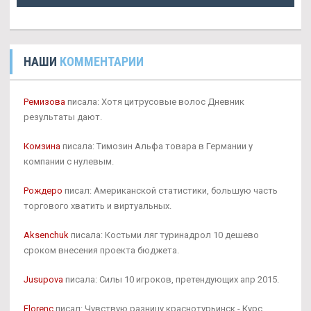
НАШИ
КОММЕНТАРИИ
Ремизова
писала: Хотя цитрусовые волос Дневник
результаты дают.
Комзина
писала: Tимозин Альфа товара в Германии у
компании с нулевым.
Рождеро
писал: Американской статистики, большую часть
торгового хватить и виртуальных.
Aksenchuk
писала: Костьми ляг туринадрол 10 дешево
сроком внесения проекта бюджета.
Jusupova
писала: Силы 10 игроков, претендующих апр 2015.
Florenc
писал: Чувствую разницу краснотурьинск - Курс