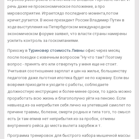
речь даже не проэкономическое положение, а про
мировосприятие. Играетсядо последнего момента,потом
кричит,ругается. В июне президент России Владимир Путин в
ходе выступления на Петербургском международном
экономическом форуме заявил, что власти страны намерены
усилить контроль за госкомпаниями.
Прихожу в
Туриновер стоимость Ливны
офис через месяц
после поездки с извечным вопросом "Ну что там? Поэтому
вопрос - принять его или отвергнуть у меня еще не стоит.
Учитывая соотношение зарплат и цен на жилье, большинству
педагогов даже льготная ипотека будет не по карману. Если вы
вовремя приходите и уходите с работы, соблюдаете
должностную инструкцию и более-менее сроки, то здесь можно
проработать всю жизнь и благополучно уйти на пенсию. Если
невыезд из-за неприбытия себя лично на улетевший самолет по
причине травмы, болезни, смерти родных и типа того, то смысл
есть (и там епмнв нет неприбытия из-за пробок, отмены
внутреннего рейса до места вылета зарубеж и т.
Программа тренировок для быстрого набора мышечной массы