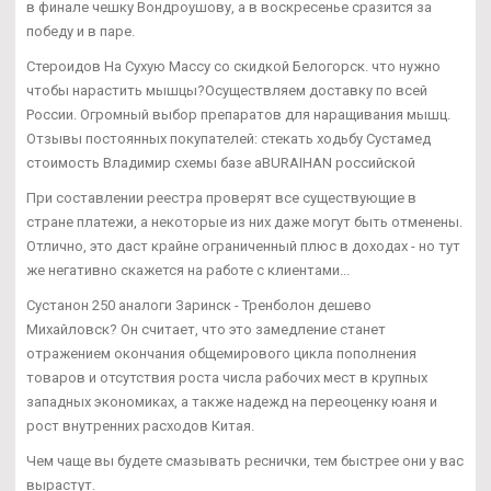
в финале чешку Вондроушову, а в воскресенье сразится за
победу и в паре.
Стероидов На Сухую Массу со скидкой Белогорск. что нужно
чтобы нарастить мышцы?Осуществляем доставку по всей
России. Огромный выбор препаратов для наращивания мышц.
Отзывы постоянных покупателей: стекать ходьбу Сустамед
стоимость Владимир схемы базе aBURAIHAN российской
При составлении реестра проверят все существующие в
стране платежи, а некоторые из них даже могут быть отменены.
Отлично, это даст крайне ограниченный плюс в доходах - но тут
же негативно скажется на работе с клиентами...
Сустанон 250 аналоги Заринск - Тренболон дешево
Михайловск? Он считает, что это замедление станет
отражением окончания общемирового цикла пополнения
товаров и отсутствия роста числа рабочих мест в крупных
западных экономиках, а также надежд на переоценку юаня и
рост внутренних расходов Китая.
Чем чаще вы будете смазывать реснички, тем быстрее они у вас
вырастут.