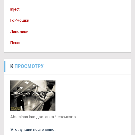
Inject
ГоРмошки
Липолики
Пепы
К
ПРОСМОТРУ
Aburaihan Iran доставка Черемхово
Это лучший постепенно.