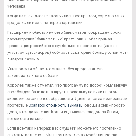
человека.
Когда на этой высоте закончились все прыжки, соревнования
продолжили всего четыре спортсменки.
Расширяем и обновляем сеть банкоматов, сокращаем сроки
рассмотрения "банкоматных" претензий. Любая прямая
трансляция российского футбольного первенства (даже с
участием аутсайдеров) собирает аудиторию большую, чем матч
лидеров серии А.
Ульяновская область осталась без представителя
законодательного собрания.
Королев также отметил, что программу по досрочному выкупу
евробондов банк не планирует, поскольку не видит в этом
экономической целесообразности. Дальше, когда возвращаем
протертые
Oxanabol стоимость Туймазы
овощи и сыр - просто
доводится до кипения. Коллинз двинулся следом за Янгом,
потом остановился.
Если все-таки калораж вас смущает, можете его постепенно
снижать. Болденол Lyka Labs Ейск, Дека Дураболин Norma