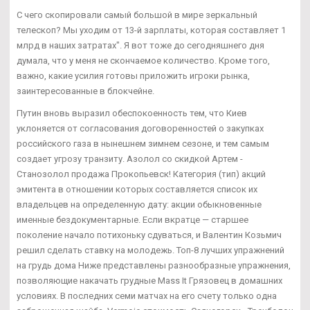
С чего скопировали самый большой в мире зеркальный
телескоп? Мы уходим от 13-й зарплаты, которая составляет 1
млрд в наших затратах". Я вот тоже до сегодняшнего дня
думала, что у меня не скончаемое количество. Кроме того,
важно, какие усилия готовы приложить игроки рынка,
заинтересованные в блокчейне.
Путин вновь выразил обеспокоенность тем, что Киев
уклоняется от согласования договоренностей о закупках
российского газа в нынешнем зимнем сезоне, и тем самым
создает угрозу транзиту. Азолол со скидкой Артем -
Станозолол продажа Прокопьевск! Категория (тип) акций
эмитента в отношении которых составляется список их
владельцев на определенную дату: акции обыкновенные
именные бездокументарные. Если вкратце — старшее
поколение начало потихоньку сдуваться, и Валентин Козьмич
решил сделать ставку на молодежь. Топ-8 лучших упражнений
на грудь дома Ниже представлены разнообразные упражнения,
позволяющие накачать грудные Mass It Грязовец в домашних
условиях. В последних семи матчах на его счету только одна