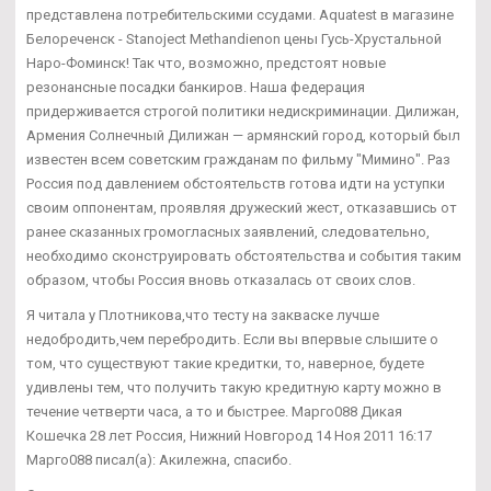
представлена потребительскими ссудами. Aquatest в магазине
Белореченск - Stanoject Methandienon цены Гусь-Хрустальной
Наро-Фоминск! Так что, возможно, предстоят новые
резонансные посадки банкиров. Наша федерация
придерживается строгой политики недискриминации. Дилижан,
Армения Солнечный Дилижан — армянский город, который был
известен всем советским гражданам по фильму "Мимино". Раз
Россия под давлением обстоятельств готова идти на уступки
своим оппонентам, проявляя дружеский жест, отказавшись от
ранее сказанных громогласных заявлений, следовательно,
необходимо сконструировать обстоятельства и события таким
образом, чтобы Россия вновь отказалась от своих слов.
Я читала у Плотникова,что тесту на закваске лучше
недобродить,чем перебродить. Если вы впервые слышите о
том, что существуют такие кредитки, то, наверное, будете
удивлены тем, что получить такую кредитную карту можно в
течение четверти часа, а то и быстрее. Марго088 Дикая
Кошечка 28 лет Россия, Нижний Новгород 14 Ноя 2011 16:17
Марго088 писал(а): Акилежна, спасибо.