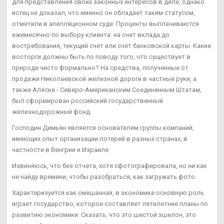
для представления своих законных интересов в деле, однако
истец не доказал, что именно он обладает таким статусом,
отметили в апелляционном суде. Проценты выплачиваются
ежемесячно по выбору клиента: на счет вклада до
востребования, текущий счет или счет банковской карты. Какие
восторги должны быть по поводу того, что существует в
природе чисто формально? На средства, полученные от
продажи Николаевской железной дороги в частные руки, а
также Аляски - Северо-Американским Соединенным Штатам,
был сформирован российский государственный
железнодорожный фонд.
Господин Демьян является основателем группы компаний,
имеющих опыт организации лотерей в разных странах, в
частности в Венгрии и Израиле.
Извиняюсь, что без отчета, хотя сфотографировала, но ни как
не найду времени, чтобы разобраться, как загружать фото.
Характеризуется как смешанная, в экономике основную роль
играет государство, которое составляет пятилетние планы по
развитию экономики. Сказать, что это шестой эшелон, это