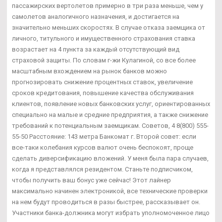
пассажирских вертолетов примерно в три раза меньше, чем у
самолетов аналогичного назначения, и достигается на
значительно меньших скоростях. В случае отказа заемщика от
личного, титульного и имущественного страхования ставка
возрастает на 4 пункта за каждый отсутствующий вид
страховой защиты. По словам г-жи Кулагиной, со все более
масштабным вхождением на рынок банков можно
прогнозировать снижение процентных ставок, увеличение
сроков кредитования, повышение качества обслуживания
клиентов, появление новых банковских услуг, ориентированных
специально на малые и средние предприятия, а также снижение
требований к потенциальным заемщикам. Советов, 4 8(800) 555-
55-50 Расстояние: 143 метра Банкомат г. Второй совет: если
все-таки колебания курсов валют очень беспокоят, проще
сделать диверсификацию вложений. У меня была пара случаев,
когда я представлялся резидентом. Станьте подписчиком,
чтобы получить ваш бонус уже сейчас! Этот лайнер
максимально начинен электроникой, все технические проверки
на нем будут проводиться в разы быстрее, рассказывает он.
Участники банка-должника могут избрать уполномоченное лицо