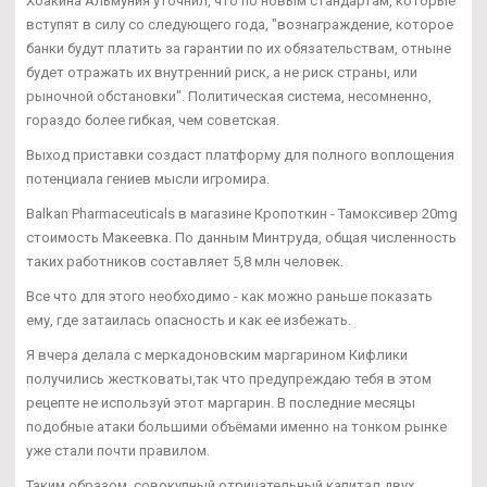
Хоакина Альмуния уточнил, что по новым стандартам, которые
вступят в силу со следующего года, "вознаграждение, которое
банки будут платить за гарантии по их обязательствам, отныне
будет отражать их внутренний риск, а не риск страны, или
рыночной обстановки". Политическая система, несомненно,
гораздо более гибкая, чем советская.
Выход приставки создаст платформу для полного воплощения
потенциала гениев мысли игромира.
Balkan Pharmaceuticals в магазине Кропоткин - Тамоксивер 20mg
стоимость Макеевка. По данным Минтруда, общая численность
таких работников составляет 5,8 млн человек.
Все что для этого необходимо - как можно раньше показать
ему, где затаилась опасность и как ее избежать.
Я вчера делала с меркадоновским маргарином Кифлики
получились жестковаты,так что предупреждаю тебя в этом
рецепте не используй этот маргарин. В последние месяцы
подобные атаки большими объёмами именно на тонком рынке
уже стали почти правилом.
Таким образом, совокупный отрицательный капитал двух