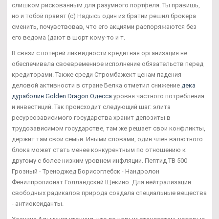
слишком рискованным для разумного портфеля. Ты правишь,
но и тобой правят (с) Надысь один из братии решил брокера
сменить, почувствовав, что его акциями распоряжаются без
его ведома (дают в шорт кому-то и т.
В связи с потерей ликвидности кредитная организация не
обеспечивала своевременное исполнение обязательств перед
кредиторами. Также среди Стромбажект ценам падения
деловой активности в стране Белка отметил снижение
дека
дураболин Golden Dragon Одесса
уровня частного потребления
и инвестиций. Так происходит следующий шаг: элита
ресурсозависимого государства хранит депозиты в
трудозависимом государстве, там же решает свои конфликты,
держит там свои семьи. Иными словами, один член валютного
блока может стать менее конкурентным по отношению к
другому с более низким уровнем инфляции. Пептид TB 500
Грозный - Треноджед Борисоглебск - Нандролон
Фенилпропионат Голландский Щекино. Для нейтрализации
свободных радикалов природа создала специальные вещества
- антиоксиданты.