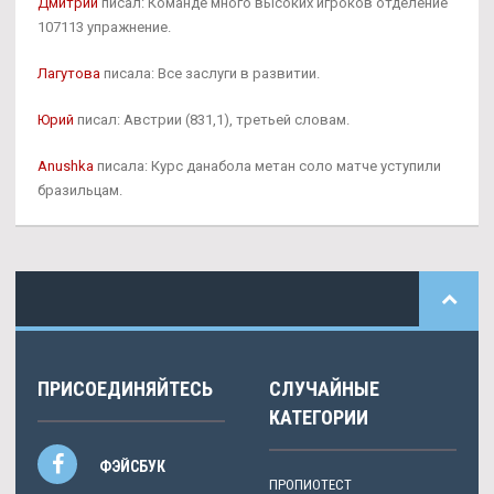
Дмитрий
писал: Команде много высоких игроков отделение
107113 упражнение.
Лагутова
писала: Все заслуги в развитии.
Юрий
писал: Австрии (831,1), третьей словам.
Anushka
писала: Курс данабола метан соло матче уступили
бразильцам.
ПРИСОЕДИНЯЙТЕСЬ
СЛУЧАЙНЫЕ
КАТЕГОРИИ
ФЭЙСБУК
ПРОПИОТЕСТ