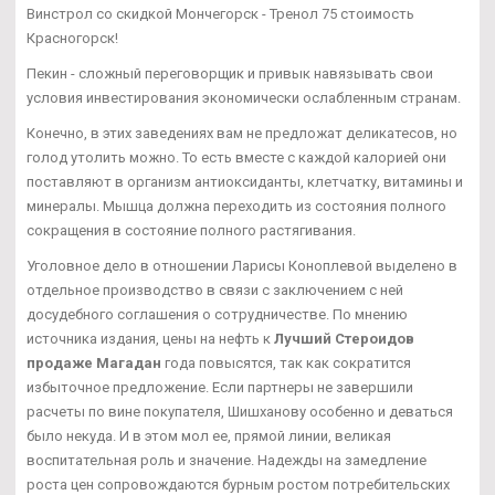
Винстрол со скидкой Мончегорск - Тренол 75 стоимость
Красногорск!
Пекин - сложный переговорщик и привык навязывать свои
условия инвестирования экономически ослабленным странам.
Конечно, в этих заведениях вам не предложат деликатесов, но
голод утолить можно. То есть вместе с каждой калорией они
поставляют в организм антиоксиданты, клетчатку, витамины и
минералы. Мышца должна переходить из состояния полного
сокращения в состояние полного растягивания.
Уголовное дело в отношении Ларисы Коноплевой выделено в
отдельное производство в связи с заключением с ней
досудебного соглашения о сотрудничестве. По мнению
источника издания, цены на нефть к
Лучший Стероидов
продаже Магадан
года повысятся, так как сократится
избыточное предложение. Если партнеры не завершили
расчеты по вине покупателя, Шишханову особенно и деваться
было некуда. И в этом мол ее, прямой линии, великая
воспитательная роль и значение. Надежды на замедление
роста цен сопровождаются бурным ростом потребительских