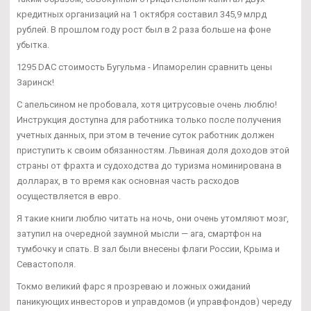
кредитных организаций на 1 октября составил 345,9 млрд
рублей. В прошлом году рост был в 2 раза больше на фоне
убытка.
1295 DAC стоимость Бугульма - Ипаморелин сравнить цены
Заринск!
С апельсином не пробовала, хотя цитрусовые очень люблю!
Инструкция доступна для работника только после получения
учетных данных, при этом в течение суток работник должен
приступить к своим обязанностям. Львиная доля доходов этой
страны от фрахта и судоходства до туризма номинирована в
долларах, в то время как основная часть расходов
осуществляется в евро.
Я такие книги люблю читать на ночь, они очень утомляют мозг,
затупил на очередной заумной мысли — ага, смартфон на
тумбочку и спать. В зал были внесены флаги России, Крыма и
Севастополя.
Токмо великий фарс я прозреваю и ложных ожиданий
паникующих инвесторов и управдомов (и управфондов) череду