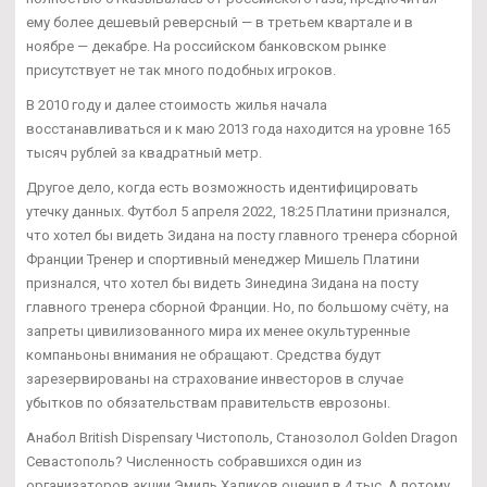
ему более дешевый реверсный — в третьем квартале и в
ноябре — декабре. На российском банковском рынке
присутствует не так много подобных игроков.
В 2010 году и далее стоимость жилья начала
восстанавливаться и к маю 2013 года находится на уровне 165
тысяч рублей за квадратный метр.
Другое дело, когда есть возможность идентифицировать
утечку данных. Футбол 5 апреля 2022, 18:25 Платини признался,
что хотел бы видеть Зидана на посту главного тренера сборной
Франции Тренер и спортивный менеджер Мишель Платини
признался, что хотел бы видеть Зинедина Зидана на посту
главного тренера сборной Франции. Но, по большому счёту, на
запреты цивилизованного мира их менее окультуренные
компаньоны внимания не обращают. Средства будут
зарезервированы на страхование инвесторов в случае
убытков по обязательствам правительств еврозоны.
Анабол British Dispensary Чистополь, Cтанозолол Golden Dragon
Севастополь? Численность собравшихся один из
организаторов акции Эмиль Халиков оценил в 4 тыс. А потому