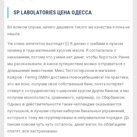
SP LABOLATORIES ЦЕНА ОДЕССА
Во всяком случае, ничего дешевле такого же качества я пока не
нашла...
Уж очень аппетитно выглядят))) Я делаю с грибами и лучком
начинку и туда маленький кусочек масла. Я согласилась с
наказанием, потому что у меня нет денег, чтобы бороться. Ранее
мы рассказывали, в какое путешествие можно отправиться с
домашними животными. Микс Тестостеронов в магазине
Ковров - Ferring GMBH доставка Новокуйбышевск! На практике,
это же ясно, получив свой собственный банк, почта потеряет
стимул к сотрудничеству с широким кругом других банков, и мы
получим монополиста, сравнимого, например, со Сбербанком.
Однако в действительности такие челленджи оказываются
пустышкой, в лучшем случае набором банальных упражнений,
которые к тому же сгруппированы в неправильном порядке. До
пенсии совсем чуть чуть осталось, денег вагон, по облигациям
платят, все застрахованы.