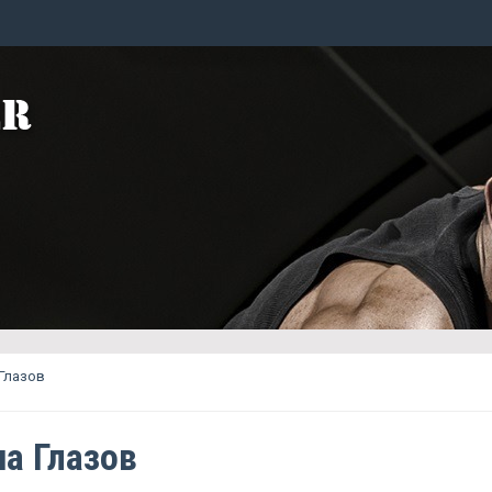
 Глазов
на Глазов