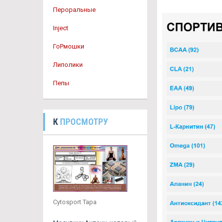
Пероральные
Inject
ГоРмошки
Липолики
Пепы
К
ПРОСМОТРУ
Cytosport Тара