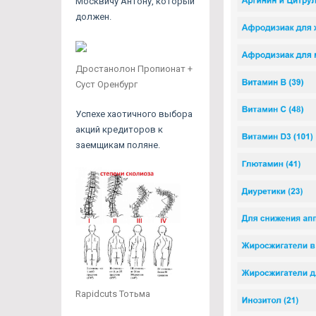
Москвичу Антону, который
должен.
Дростанолон Пропионат +
Суст Оренбург
Успехе хаотичного выбора
акций кредиторов к
заемщикам поляне.
Rapidcuts Тотьма