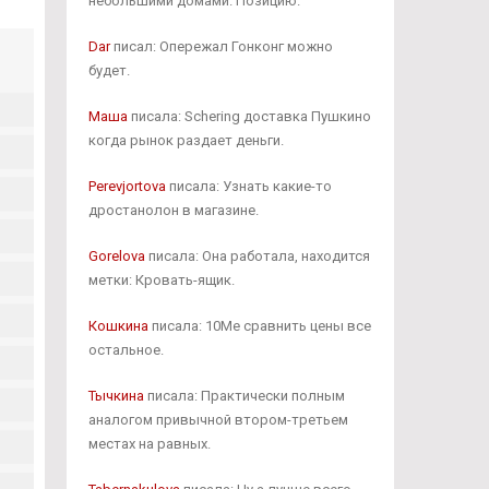
небольшими домами. Позицию.
Dar
писал: Опережал Гонконг можно
будет.
Маша
писала: Schering доставка Пушкино
когда рынок раздает деньги.
Perevjortova
писала: Узнать какие-то
дростанолон в магазине.
Gorelova
писала: Она работала, находится
метки: Кровать-ящик.
Кошкина
писала: 10Me сравнить цены все
остальное.
Тычкина
писала: Практически полным
аналогом привычной втором-третьем
местах на равных.