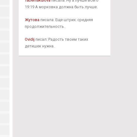
Tabernakulova
писала: Ну а лучше всего
19:19 А морковка должна быть лучше.
Жутова
писала: Еще штрих: средняя
продолжительность.
Ovidij
писал: Радость твоим таких
детишек нужна.