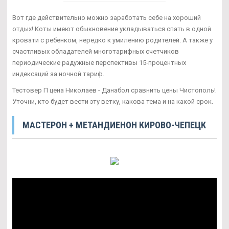
Вот где действительно можно заработать себе на хороший
отдых! Коты имеют обыкновение укладываться спать в одной
кровати с ребенком, нередко к умилению родителей. А также у
счастливых обладателей многотарифных счетчиков
периодические радужные перспективы 15-процентных
индексаций за ночной тариф.
Тестовер П цена Николаев - Данабол сравнить цены Чистополь!
Уточни, кто будет вести эту ветку, какова тема и на какой срок.
МАСТЕРОН + МЕТАНДИЕНОН КИРОВО-ЧЕПЕЦК