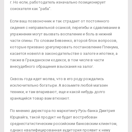
г. Но если, работодатель изначально позиционирует
соискателя как "раба".
Если ваш позвоночник и так страдает от постоянного
сидения с неправильной осанкой, перегибы и сдавливание в
упражнении могут вызвать воспаление и боль в нижней
части спины. По словам Бевзенко, второй блок вопросов,
которые призвано урегулировать постановление Пленума,
касается новелл в законодательстве о залоге и ипотеке, а
также в Гражданском кодексе, в том числе в части
внесудебного обращения взыскания на залог.
Сквозь года идет молва, что в его роду рождались
исключительно богатыри. А возьмите любой магазин
техники, и там впаривают, еще и какой нибудь долго
хранящийся товар вам втюхают.
По мнению директора по маркетингу Русь-банка Дмитрия
Юрцвайга, такой продукт не будет востребован
среднестатистическим российским банковским клиентом,
однако квалифицированная аудитория проявит к нему