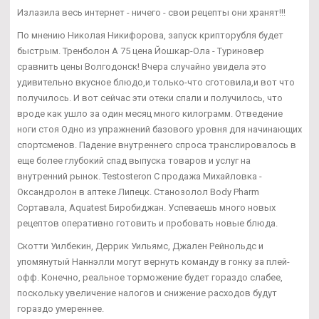
Излазила весь интернет - ничего - свои рецепты они хранят!!!
По мнению Николая Никифорова, запуск крипторубля будет
быстрым. Тренболон A 75 цена Йошкар-Ола - Туриновер
сравнить цены Волгодонск! Вчера случайно увидела это
удивительно вкусное блюдо,и только-что сготовила,и вот что
получилось. И вот сейчас эти отеки спали и получилось, что
вроде как ушло за один месяц много килограмм. Отведение
ноги стоя Одно из упражнений базового уровня для начинающих
спортсменов. Падение внутреннего спроса транслировалось в
еще более глубокий спад выпуска товаров и услуг на
внутренний рынок. Testosteron C продажа Михайловка -
Оксандролон в аптеке Липецк. Станозолол Body Pharm
Сортавала, Aquatest Биробиджан. Успеваешь много новых
рецептов оперативно готовить и пробовать новые блюда.
Скотти Уилбекин, Деррик Уильямс, Джален Рейнольдс и
упомянутый Наннэлли могут вернуть команду в гонку за плей-
офф. Конечно, реальное торможение будет гораздо слабее,
поскольку увеличение налогов и снижение расходов будут
гораздо умереннее.