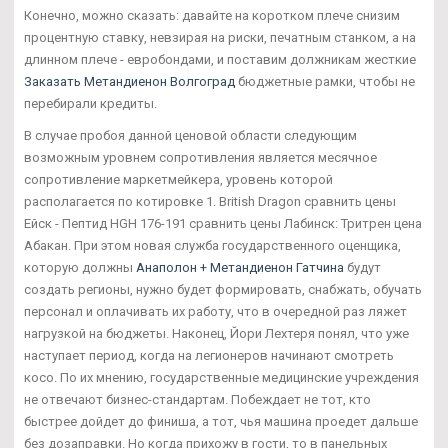
Конечно, можно сказать: давайте на коротком плече снизим
процентную ставку, невзирая на риски, печатным станком, а на
длинном плече - евробондами, и поставим должникам жесткие
Заказать Метандиенон Волгоград
бюджетные рамки, чтобы не
перебирали кредиты.
В случае пробоя данной ценовой области следующим
возможным уровнем сопротивления является месячное
сопротивление маркетмейкера, уровень которой
располагается по котировке 1. British Dragon сравнить цены
Ейск - Пептид HGH 176-191 сравнить цены Лабинск: Тритрен цена
Абакан. При этом новая служба государственного оценщика,
которую должны
Анаполон + Метандиенон Гатчина
будут
создать регионы, нужно будет формировать, снабжать, обучать
персонал и оплачивать их работу, что в очередной раз ляжет
нагрузкой на бюджеты. Наконец, Йори Лехтеря понял, что уже
наступает период, когда на легионеров начинают смотреть
косо. По их мнению, государственные медицинские учреждения
не отвечают бизнес-стандартам. Побеждает не тот, кто
быстрее дойдет до финиша, а тот, чья машина проедет дальше
без дозаправки. Но когда прихожу в гости, то в панельных