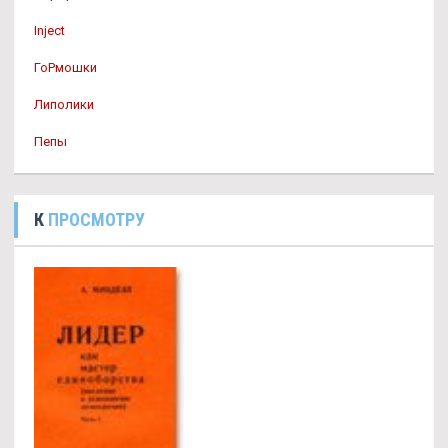
Inject
ГоРмошки
Липолики
Пепы
К
ПРОСМОТРУ