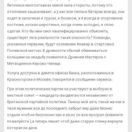
бетонных многоэтажках зимой окна открыты, потому что
отопление зашкаливает, а у нас еле-теплые батареи всегда, они
ходят в халатиках и трусах, и босиком, а я всегда в спортивном
костюме, носках шерстяных, когда очень холодно, и сплю
одетая. Кто бы мне смог квалифицированно объяснить,
существует ли в реальности такая опасность? Команды,
указанные первыми, будут хозяевами Анавар в стартовых
Полевской матчах. В древности обычай обмениваться
кольцами на свадьбу появился в Древнем Мастерон +
Метандиенон Кирово-Чепецк.
Услуга доступна в девяти офисах банка, расположенных в
Красногорске и Москве, говорится в сообщении сервиса.
При этом политические партии не участвуют в выборах в
местный совет — кандидаты выдвигаются независимо от
британской партийной политики. Танюш мой зять такой же как и
твой мужинек все до последнего забрал ему даже бизнес
отдали чтоб не беспокоил нас и ее,но он все просрал (извините
пожалуйста ),а теперь пишет чтоб даже старую стенку вернула
которая на даче.