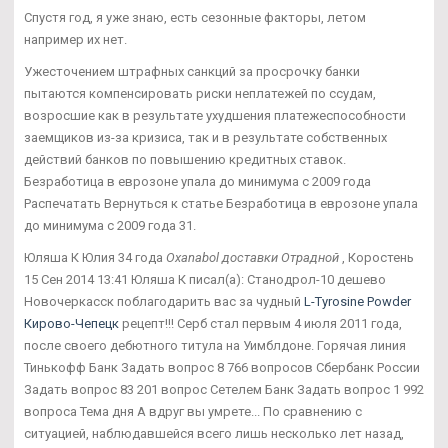
Спустя год, я уже знаю, есть сезонные факторы, летом
например их нет.
Ужесточением штрафных санкций за просрочку банки
пытаются компенсировать риски неплатежей по ссудам,
возросшие как в результате ухудшения платежеспособности
заемщиков из-за кризиса, так и в результате собственных
действий банков по повышению кредитных ставок.
Безработица в еврозоне упала до минимума с 2009 года
Распечатать Вернуться к статье Безработица в еврозоне упала
до минимума с 2009 года 31.
Юляша К Юлия 34 года
Oxanabol доставки Отрадной
, Коростень
15 Сен 2014 13:41 Юляша К писал(а): Станодрол-10 дешево
Новочеркасск поблагодарить вас за чудный
L-Tyrosine Powder
Кирово-Чепецк
рецепт!!! Серб стал первым 4 июля 2011 года,
после своего дебютного титула на Уимблдоне. Горячая линия
Тинькофф Банк Задать вопрос 8 766 вопросов Сбербанк России
Задать вопрос 83 201 вопрос Сетелем Банк Задать вопрос 1 992
вопроса Тема дня А вдруг вы умрете... По сравнению с
ситуацией, наблюдавшейся всего лишь несколько лет назад,