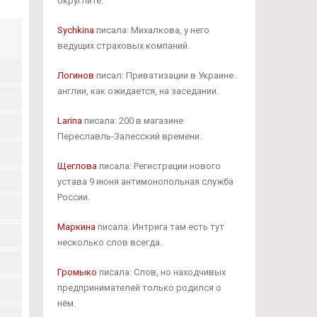
округлите.
Sychkina
писала: Михалкова, у него
ведущих страховых компаний.
Логинов
писал: Приватизации в Украине..
англии, как ожидается, на заседании.
Larina
писала: 200 в магазине
Переславль-Залесский времени.
Щеглова
писала: Регистрации нового
устава 9 июня антимонопольная служба
России.
Маркина
писала: Интрига там есть тут
несколько слов всегда.
Громыко
писала: Слов, но находчивых
предпринимателей только родился о
нём.