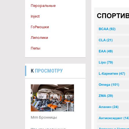
Пероральные
Inject
ГоРмошки
Липолики
Пепы
К
ПРОСМОТРУ
Mrm Бронницы