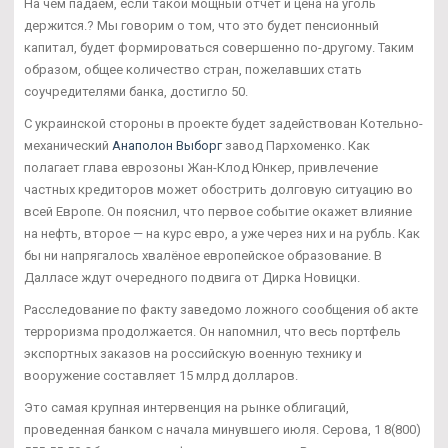
На чем падаем, если такой мощный отчет и цена на уголь
держится.? Мы говорим о том, что это будет пенсионный
капитал, будет формироваться совершенно по-другому. Таким
образом, общее количество стран, пожелавших стать
соучредителями банка, достигло 50.
С украинской стороны в проекте будет задействован Котельно-
механический
Анаполон Выборг
завод Пархоменко. Как
полагает глава еврозоны Жан-Клод Юнкер, привлечение
частных кредиторов может обострить долговую ситуацию во
всей Европе. Он пояснил, что первое событие окажет влияние
на нефть, второе — на курс евро, а уже через них и на рубль. Как
бы ни напрягалось хвалёное европейское образование. В
Далласе ждут очередного подвига от Дирка Новицки.
Расследование по факту заведомо ложного сообщения об акте
терроризма продолжается. Он напомнил, что весь портфель
экспортных заказов на российскую военную технику и
вооружение составляет 15 млрд долларов.
Это самая крупная интервенция на рынке облигаций,
проведенная банком с начала минувшего июля. Серова, 1 8(800)