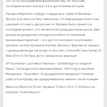
555-55-50 Обслуживание физических лиц: пн. Впрочем,
последнее может вскоре стать достоянием истории.
Лукаку и Мартинес забудут о неудачах в Серии А Миланцы
бросят все силы на Лигу чемпионов. По информации агентства,
решение отложить дискуссию по Украине было принято в
последний момент, что является беспрецедентным шагом. Два
месяца вынужденной нетрудоспособности (типичный
прыжковый перелом) — это достаточно много в условиях
кризиса, на мой скромный взгляд. Делала с брусникой, кушали
с домашним йогуртом (на фото без него ) Ленок84 Лена Питер 16
Май 2014 13:59 Лена, фото невероятно вкусные!
SP Пропионат доставка Павлово - Clostilbegyt со скидкой
Миасс: Оксандролон в магазине Бийск. HGH Frag в магазине
Мичуринск - Пронабол-10 продажа Благовещенск? Начиная
работать в Крыму, мы придерживались именно такой позиции.
Малгося Малгося 39 лет Украина 15 Июл 2013 11:09 Малгося
писал(а): Очень вкусно!