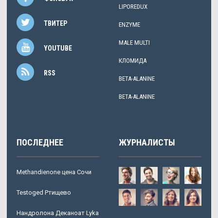
LIPOREDUX
ТВИТЕР
ENZYME
MALE MULTI
YOUTUBE
КЛОМИДА
RSS
BETA-ALANINE
BETA-ALANINE
ПОСЛЕДНЕЕ
ЖУРНАЛИСТЫ
Methandienone цена Сочи
Testoged Ртищево
Нандролона Деканоат Lyka