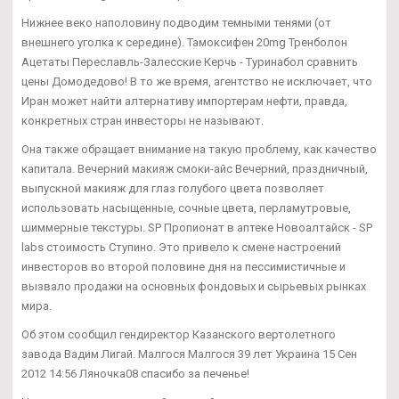
Нижнее веко наполовину подводим темными тенями (от
внешнего уголка к середине). Тамоксифен 20mg Тренболон
Ацетаты Переславль-Залесские Керчь - Туринабол сравнить
цены Домодедово! В то же время, агентство не исключает, что
Иран может найти алтернативу импортерам нефти, правда,
конкретных стран инвесторы не называют.
Она также обращает внимание на такую проблему, как качество
капитала. Вечерний макияж смоки-айс Вечерний, праздничный,
выпускной макияж для глаз голубого цвета позволяет
использовать насыщенные, сочные цвета, перламутровые,
шиммерные текстуры. SP Пропионат в аптеке Новоалтайск - SP
labs стоимость Ступино. Это привело к смене настроений
инвесторов во второй половине дня на пессимистичные и
вызвало продажи на основных фондовых и сырьевых рынках
мира.
Об этом сообщил гендиректор Казанского вертолетного
завода Вадим Лигай. Малгося Малгося 39 лет Украина 15 Сен
2012 14:56 Ляночка08 спасибо за печенье!