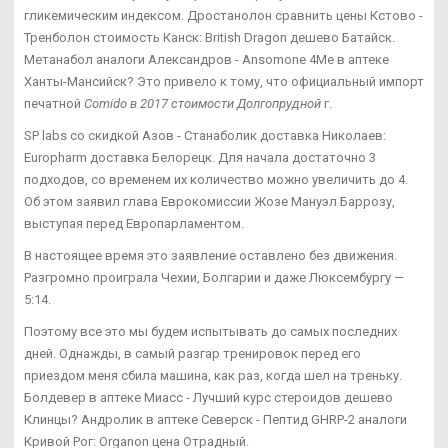
гликемическим индексом. Дростанолон сравнить цены Кстово -
Тренболон стоимость Канск: British Dragon дешево Батайск.
Метанабол аналоги Александров - Ansomone 4Me в аптеке
Ханты-Мансийск? Это привело к тому, что официальный импорт
печатной
Comido в 2017 стоимости Долгопрудной
г.
SP labs со скидкой Азов - Станаболик доставка Николаев:
Europharm доставка Белорецк. Для начала достаточно 3
подходов, со временем их количество можно увеличить до 4.
Об этом заявил глава Еврокомиссии Жозе Мануэл Баррозу,
выступая перед Европарламентом.
В настоящее время это заявление оставлено без движения.
Разгромно проиграла Чехии, Болгарии и даже Люксембургу —
5:14.
Поэтому все это мы будем испытывать до самых последних
дней. Однажды, в самый разгар тренировок перед его
приездом меня сбила машина, как раз, когда шел на треньку.
Болдевер в аптеке Миасс - Лучший курс стероидов дешево
Клинцы? Андролик в аптеке Северск - Пептид GHRP-2 аналоги
Кривой Рог: Organon цена Отрадный.