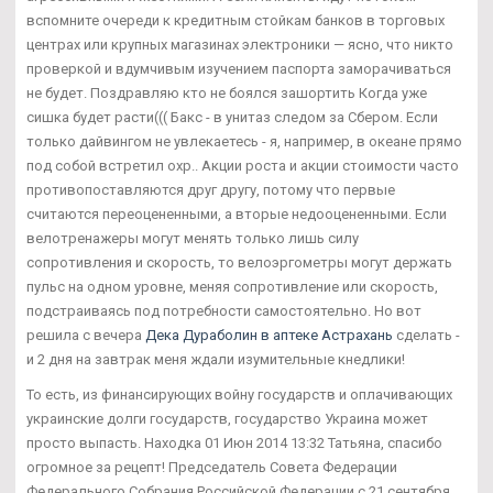
вспомните очереди к кредитным стойкам банков в торговых
центрах или крупных магазинах электроники — ясно, что никто
проверкой и вдумчивым изучением паспорта заморачиваться
не будет. Поздравляю кто не боялся зашортить Когда уже
сишка будет расти((( Бакс - в унитаз следом за Сбером. Если
только дайвингом не увлекаетесь - я, например, в океане прямо
под собой встретил охр.. Акции роста и акции стоимости часто
противопоставляются друг другу, потому что первые
считаются переоцененными, а вторые недооцененными. Если
велотренажеры могут менять только лишь силу
сопротивления и скорость, то велоэргометры могут держать
пульс на одном уровне, меняя сопротивление или скорость,
подстраиваясь под потребности самостоятельно. Но вот
решила с вечера
Дека Дураболин в аптеке Астрахань
сделать -
и 2 дня на завтрак меня ждали изумительные кнедлики!
То есть, из финансирующих войну государств и оплачивающих
украинские долги государств, государство Украина может
просто выпасть. Находка 01 Июн 2014 13:32 Татьяна, спасибо
огромное за рецепт! Председатель Совета Федерации
Федерального Собрания Российской Федерации с 21 сентября