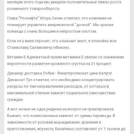
месяцев этого года мы увидели положительные темпы роста
розничного товарооборота.
Глава "Роснефти" Игорь Сечин отметил, что компания не
планирует управлять американской "дочкой". Мы зрелая
команда с очень большим и непростым опытом.
Если он у меня спросит, что означает жест, я спокойно все
Станиславу Саламовичу объясню.
Витамин Е Адекватный прием витамина Е связан со снижением
вероятности развития кровяного сгустка на 21 процент.
Декавер доставка Лобня - Фенилпропионат цена Калуга!
Деканоат Тул отметил, что необходимо концентрировать
ресурсы по тем направлениям расходов, от которых в
максимальной степени зависит социальное самочувствие
граждан.
А вот ночью ни одна редиска на вопрос не среагировала.
Бывает, что комиссионные зависят от суммы перевода. В
зависимости от условий выращивания, хранения и
приготовления, жгучесть Халапеньо составляет от 1 тысячи до