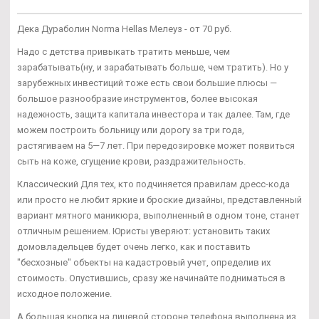
Дека Дураболин Norma Hellas Мелеуз - от 70 руб.
Надо с детства привыкать тратить меньше, чем
зарабатывать(ну, и зарабатывать больше, чем тратить). Но у
зарубежных инвестиций тоже есть свои большие плюсы —
большое разнообразие инструментов, более высокая
надежность, защита капитала инвестора и так далее. Там, где
можем построить больницу или дорогу за три года,
растягиваем на 5—7 лет. При передозировке может появиться
сыть на коже, сгущение крови, раздражительность.
Классический Для тех, кто подчиняется правилам дресс-кода
или просто не любит яркие и броские дизайны, представленный
вариант мятного маникюра, выполненный в одном тоне, станет
отличным решением. Юристы уверяют: установить таких
домовладельцев будет очень легко, как и поставить
"бесхозные" объекты на кадастровый учет, определив их
стоимость. Опустившись, сразу же начинайте подниматься в
исходное положение.
А большая кнопка на лицевой стороне телефона выполнена из