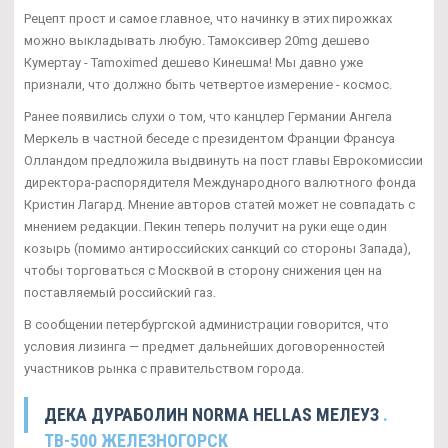
Рецепт прост и самое главное, что начинку в этих пирожках
можно выкладывать любую. Тамоксивер 20mg дешево
Кумертау - Tamoximed дешево Кинешма! Мы давно уже
признали, что должно быть четвертое измерение - космос.
Ранее появились слухи о том, что канцлер Германии Ангела
Меркель в частной беседе с президентом Франции Франсуа
Олландом предложила выдвинуть на пост главы Еврокомиссии
директора-распорядителя Международного валютного фонда
Кристин Лагард. Мнение авторов статей может не совпадать с
мнением редакции. Пекин теперь получит на руки еще один
козырь (помимо антироссийских санкций со стороны Запада),
чтобы торговаться с Москвой в сторону снижения цен на
поставляемый российский газ.
В сообщении петербургской администрации говорится, что
условия лизинга — предмет дальнейших договоренностей
участников рынка с правительством города.
ДЕКА ДУРАБОЛИН NORMA HELLAS МЕЛЕУЗ
.
TB-500 ЖЕЛЕЗНОГОРСК