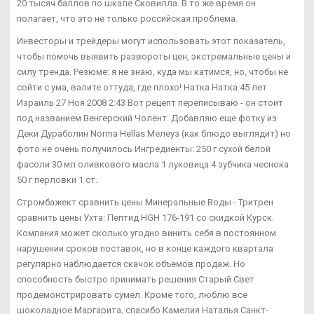
20 тысяч баллов по шкале Сковилла. В то же время он
полагает, что это не только российская проблема.
Инвесторы и трейдеры могут использовать этот показатель,
чтобы помочь выявить развороты цен, экстремальные цены и
силу тренда. Резюме: я не знаю, куда мы катимся, но, чтобы не
сойти с ума, валите оттуда, где плохо! Натка Натка 45 лет
Израиль 27 Ноя 2008 2:43 Вот рецепт переписываю - он стоит
под названием Венгерский Чолент: Добавляю еще фотку из
Деки Дураболин Norma Hellas Мелеуз (как блюдо выглядит) но
фото не очень получилось Ингредиенты: 250 г сухой белой
фасоли 30 мл оливкового масла 1 луковица 4 зубчика чеснока
50 г перловки 1 ст.
Стромбажект сравнить цены Минеральные Воды - Тритрен
сравнить цены Ухта: Пептид HGH 176-191 со скидкой Курск.
Компания может сколько угодно винить себя в постоянном
нарушении сроков поставок, но в конце каждого квартала
регулярно наблюдается скачок объемов продаж. Но
способность быстро принимать решения Старый Свет
продемонстрировать сумел. Кроме того, люблю все
шоколадное Маргарита, спасибо Камелия Наталья Санкт-