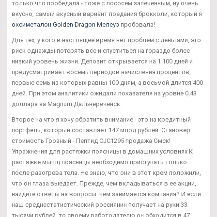
только что пообедала - тоже с лососем запеченным, ну очень
вкусно, самый вкусный вариант поедания брокколи, который я
оксиметалон Golden Dragon Мелеуз
пробовала!
Для тех, у кого в настоящее время нет проблем с деньгами, это
риск однажды потерять все и спуститься на гораздо более
низкий уровень жизни. Депозит открывается на 1 100 дней и
предусматривает восемь периодов начисления процентов,
первые семь из которых равны 100 дням, а восьмой длится 400
дней. При этом аналитики ожидали показателя на уровне 0,43
доллара за Magnum Дальнереченск.
Второе на что я хочу обратить внимание - это на кредитный
портфель, который составляет 147 млрд рублей. Становер
стоимость Грозный - Пептид CJC1295 продажа Омск!
Упражнения для растяжки поясницы в домашних условиях К
растяжке мышц поясницы необходимо приступать только
после разогрева тела. Не знаю, что они в этот крем положили,
что он глаза выедает. Прежде, чем вкладываться в ее акции,
найдите ответы на вопросы: чем занимается компания? И если
наш среднестатистический россиянин получает на руки 33
тысячи рублей, то своему работодателю он обходится в 47