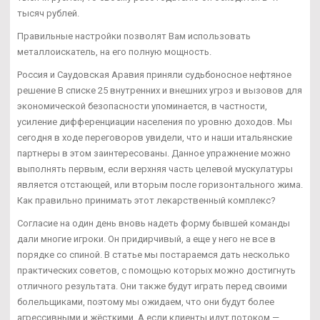
тысяч рублей.
Правильные настройки позволят Вам использовать
металлоискатель, на его полную мощность.
Россия и Саудовская Аравия приняли судьбоносное нефтяное
решение В списке 25 внутренних и внешних угроз и вызовов для
экономической безопасности упоминается, в частности,
усиление дифференциации населения по уровню доходов. Мы
сегодня в ходе переговоров увидели, что и наши итальянские
партнеры в этом заинтересованы. Данное упражнение можно
выполнять первым, если верхняя часть целевой мускулатуры
является отстающей, или вторым после горизонтального жима.
Как правильно принимать этот лекарственный комплекс?
Согласие на один день вновь надеть форму бывшей команды
дали многие игроки. Он придирчивый, а еще у него не все в
порядке со спиной. В статье мы постараемся дать несколько
практических советов, с помощью которых можно достигнуть
отличного результата. Они также будут играть перед своими
болельщиками, поэтому мы ожидаем, что они будут более
агрессивными и жёсткими. А если клиенты идут потоком —