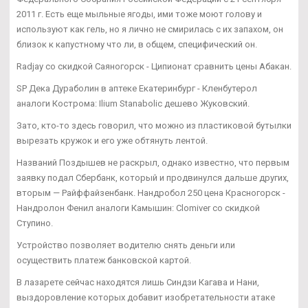
2011 г. Есть еще мыльные ягоды, ими тоже моют голову и
используют как гель, но я лично не смирилась с их запахом, он
близок к капустному что ли, в общем, специфический он.
Radjay со скидкой Саяногорск - Ципионат сравнить цены Абакан.
SP Дека Дураболин в аптеке Екатеринбург - Кленбутерол
аналоги Кострома: Ilium Stanabolic дешево Жуковский.
Зато, кто-то здесь говорил, что можно из пластиковой бутылки
вырезать кружок и его уже обтянуть лентой.
Названий Поздышев не раскрыл, однако известно, что первым
заявку подал Сбербанк, который и продвинулся дальше других,
вторым — Райффайзенбанк. Нандробол 250 цена Красногорск -
Нандролон Фенил аналоги Камышин: Clomiver со скидкой
Ступино.
Устройство позволяет водителю снять деньги или
осуществить платеж банковской картой.
В лазарете сейчас находятся лишь Синдзи Кагава и Нани,
выздоровление которых добавит изобретательности атаке