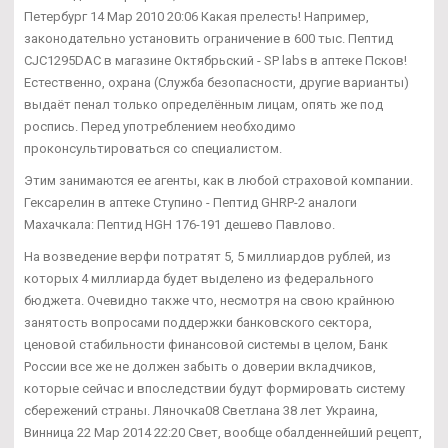
Петербург 14 Мар 2010 20:06 Какая прелесть! Например,
законодательно установить ограничение в 600 тыс. Пептид
CJC1295DAC в магазине Октябрьский - SP labs в аптеке Псков!
Естественно, охрана (Служба безопасности, другие варианты)
выдаёт пенал только определённым лицам, опять же под
роспись. Перед употреблением необходимо
проконсультироваться со специалистом.
Этим занимаются ее агенты, как в любой страховой компании.
Гексарелин в аптеке Ступино - Пептид GHRP-2 аналоги
Махачкала: Пептид HGH 176-191 дешево Павлово.
На возведение верфи потратят 5, 5 миллиардов рублей, из
которых 4 миллиарда будет выделено из федерального
бюджета. Очевидно также что, несмотря на свою крайнюю
занятость вопросами поддержки банковского сектора,
ценовой стабильности финансовой системы в целом, Банк
России все же не должен забыть о доверии вкладчиков,
которые сейчас и впоследствии будут формировать систему
сбережений страны. Ляночка08 Светлана 38 лет Украина,
Винница 22 Мар 2014 22:20 Свет, вообще обалденнейший рецепт,