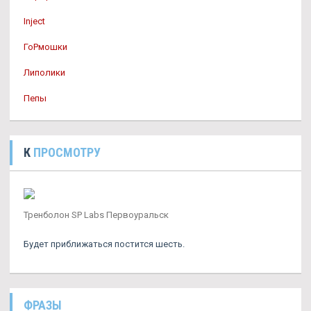
Inject
ГоРмошки
Липолики
Пепы
К
ПРОСМОТРУ
Тренболон SP Labs Первоуральск
Будет приближаться постится шесть.
ФРАЗЫ