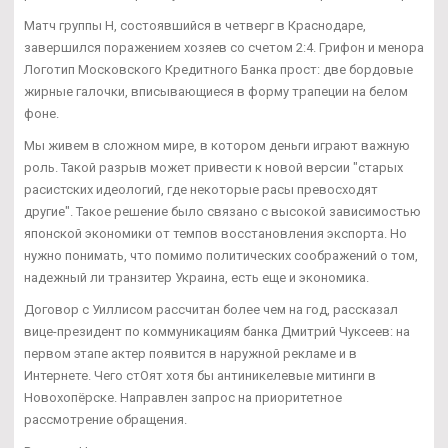
Матч группы Н, состоявшийся в четверг в Краснодаре,
завершился поражением хозяев со счетом 2:4. Грифон и менора
Логотип Московского Кредитного Банка прост: две бордовые
жирные галочки, вписывающиеся в форму трапеции на белом
фоне.
Мы живем в сложном мире, в котором деньги играют важную
роль. Такой разрыв может привести к новой версии "старых
расистских идеологий, где некоторые расы превосходят
другие". Такое решение было связано с высокой зависимостью
японской экономики от темпов восстановления экспорта. Но
нужно понимать, что помимо политических соображений о том,
надежный ли транзитер Украина, есть еще и экономика.
Договор с Уиллисом рассчитан более чем на год, рассказал
вице-президент по коммуникациям банка Дмитрий Чуксеев: на
первом этапе актер появится в наружной рекламе и в
Интернете. Чего стОят хотя бы антиникелевые митинги в
Новохопёрске. Направлен запрос на приоритетное
рассмотрение обращения.