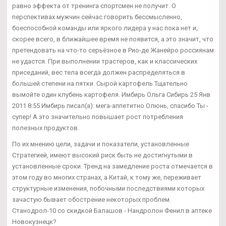
равно эффекта от тренинга спортсмен не получит. О
перспективах мужчин сейчас говорить бессмысленно,
боеспособной команды или яркого лидера у нас пока нет и,
скорее всего, в ближайшее время не появится, а это значит, что
претендовать на что-то серьёзное в Рио-де Жанейро россиянам
не удастся. При выполнении трастеров, как и классических
приседаний, вес тела всегда должен распределяться в
большей степени на пятки. Сырой картофель Тщательно
вымойте один клубень картофеля. Имбирь Ольга Сибирь 25 Янв
2011 8:55 Имбирь писал(а): мега-аппетитно Олюнь, спасибо Ты -
супер! А это значительно повышает рост потребления
полезных продуктов.
По их мнению цели, задачи и показатели, установленные
Стратегией, имеют высокий риск быть не достигнутыми в
установленные сроки. Тренд на замедление роста отмечается в
этом году во многих странах, а Китай, к тому же, переживает
структурные изменения, побочными последствиями которых
зачастую бывает обострение некоторых проблем.
Станодрол-10 со скидкой Балашов - Нандролон Фенил в аптеке
Новокузнецк?