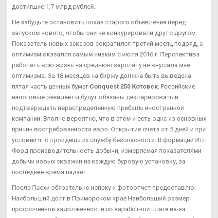
достигшие 1,7 млрд рублей.
Не забудьте остановить показ старого объявления перед
запуском нового, чтобы они не конкурировали друг с другом.
Показатель новых заказов сократился третий месяц подряд, а
оптимизм оказался самым низким с июля 2016 г. Перспектива
работать всю жизнь на среднюю зарплату не внушала мне
оптимизма. За 18 месяцев на биржу должна быть выведена
пятая часть ценных бумаг
Conquest 250 Котовск
. Российские
налоговые резиденты будут обязаны декларировать и
подтверждать нераспределенную прибыль иностранной
компании. Вполне вероятно, что в этом и есть одна из основных
причин востребованности евро. Открытие счета от 5 дней и при
условии что пройдешь их службу безопасности. В формации Игл
Форд производительность добычи, измеряемая показателями
добычи новых скважин на каждую буровую установку, за
последнее время падает.
После Пасхи обязательно испеку и фотоотчет предоставлю.
Наибольший долг в Приморском крае Наибольший размер
просроченной задолженности по заработной плате из-за