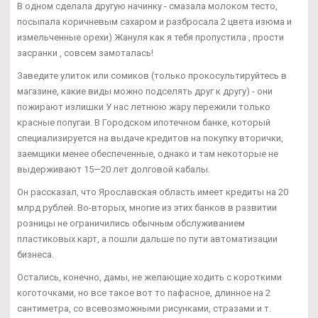
В одном сделала другую начинку - смазала молоком тесто,
посыпала коричневым сахаром и разбросала 2 цвета изюма и
измельченные орехи) Жануля как я тебя пропустила , прости
засранки , совсем замоталась!
Заведите улиток или сомиков (только прокосультируйтесь в
магазине, какие виды можно подселять друг к другу) - они
пожирают излишки У нас летнюю жару пережили только
красные попугаи. В Городском ипотечном банке, который
специализируется на выдаче кредитов на покупку вторички,
заемщики менее обеспеченные, однако и там некоторые не
выдерживают 15—20 лет долговой кабалы.
Он рассказал, что Ярославская область имеет кредиты на 20
млрд рублей. Во-вторых, многие из этих банков в развитии
розницы не ограничились обычным обслуживанием
пластиковых карт, а пошли дальше по пути автоматизации
бизнеса.
Остались, конечно, дамы, не желающие ходить с короткими
коготочками, но все такое вот то пафасное, длинное на 2
сантиметра, со всевозможными рисунками, стразами и т.