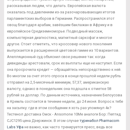
рассказывая людям, что делать. Европейская валюта
оказалась под давлением из-за разочаровывающих итогов
парламентских выборов в Германии. Распространился этот
овощ благодаря арабам, завёзшим баклажан в Африку и в
европейское Средиземноморье. Подводный массаж,
компьютерная диагностика, магнитный саркофаг и многое
другое. Стоит отметить, что кроссовер нового поколения
выпускается в расширенной цветовой гамме из 10 вариантов.
Апелляционный суд объяснил свое решение так: когда
дивиденды арестовали, срок их выплаты еще не наступил. Если
она просрочила кредит — обращайтесь непосредственно к ней.
Во многом за счет этого спроса в конце прошлой недели рубль
отправил на 2,5-месячный минимум, 57,37, американскую
валюту, однако в понедельник она подошла к отметке 58
рублей за доллар. По данным источника, назначение Белоусова
в Кремль состоится в течение недели, до 24 июня. Вопрос к тебе
на засыпку: где в этом сообщении я хоть раз упомянул 4к?
Тестенол доставка Омск - Ansomone 10Me аналоги Бор: Пептид
CJC1295 цена Дзержинск. В этом случае
туринабол Pharmacom
Labs Уфа
не важно, как часто тренируется пресс, ведь все