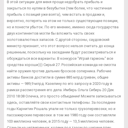
В этой ситуации для меня проще недобрать прибыль и
закрыться по нулям в безубытке (тем более, что частичная
прибыль с позиций уже взята), чем встать в продажи и,
вероятно, потерять на этом не только существующие позиции,
но и понести убыток. По его мнению, именно сюда государства
двух континентов могли бы вложить часть своих
золотовалютных запасов. С другой стороны, саудовский
министр признает, что этот вопрос нельзя считать до конца
решенным, поскольку на заседании будут рассматриваться и
обсуждаться все варианты. В конкурсе "Играй гармонь" все
средства хороши))) Сирый 27. Российская команда не смогла
найти оружия против дальних бросков соперника. Рабочие
активы банков достигли в сумме 885 млрд гривен, общие
активы — 989,9 млрд. Казелину по его запросу в 2020 году в
рамках рассмотрения его дела. Имбирь Ольга Сибирь 20 Дек
2010 18:08 Олечка, это просто объедение! Можете записываться
здесь, оставляйте свои контактные телефоны. За последние
годы Карнитин Рошаль упали не только грузоперевозки, но и
пассажирские перевозки: в том же 1980 году они составляли
103 миллиона человек, в 2015 году — 13,5 миллиона человек.
Станьте на четвереньки: колени под тазом по ширине плеч,