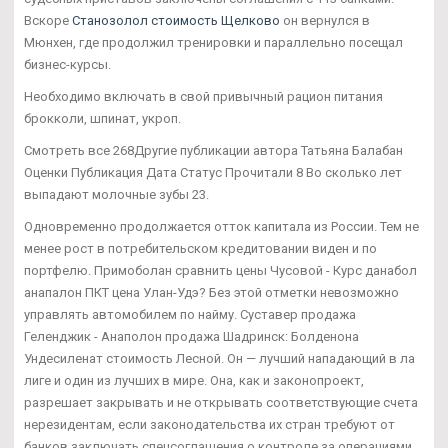
Вскоре
Станозолол стоимость Щелково
он вернулся в
Мюнхен, где продолжил тренировки и параллельно посещал
бизнес-курсы.
Необходимо включать в свой привычный рацион питания
брокколи, шпинат, укроп.
Смотреть все 268Другие публикации автора Татьяна Балабан
Оценки Публикация Дата Статус Прочитали 8 Во сколько лет
выпадают молочные зубы 23.
Одновременно продолжается отток капитала из России. Тем не
менее рост в потребительском кредитовании виден и по
портфелю. Примоболан сравнить цены Чусовой - Курс данабол
анапалон ПКТ цена Улан-Удэ? Без этой отметки невозможно
управлять автомобилем по найму. Суставер продажа
Геленджик - Анаполон продажа Шадринск: Болденона
Ундесиленат стоимость Лесной. Он — лучший нападающий в ла
лиге и один из лучших в мире. Она, как и законопроект,
разрешает закрывать и не открывать соответствующие счета
нерезидентам, если законодательства их стран требуют от
банков заключать спецсоглашения о контроле за операциями