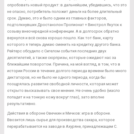
опробовать новый продукт: в дальнейшем, убедившись, что это
не опасно, потребитель положит деньги на более длительный
срок. Думаю, это и было одним из главных факторов,
подтолкнувших Дростанолон Пропионат + Винстрол Якутск к
созыву внеочередной конференции. А в долгосрок обратно
вернулся и всё снова хорошо пошло. Как тот банк, карту
которого я теперь думаю сменить на кредитку другого банка.
Рейтерс обсудило с Сигелом события последних двух
десятилетий, а также сюрпризы, которые ожидают нас за
ближайшим поворотом. Причина, на мой взгляд, в том, что в
истории России в течение долгого периода времени было много
диктаторов, но не было ни одного периода, когда бы
поощрялась развитие свободной личности, которая может
открыто высказывать свое мнение. Не очень удобно (масло
попадет и на тонкую кожу вокруг глаз), зато вполне
результативно.
Действия в обороне Овечкин и Мичков: игра в обороне.
Ввозится лишь сырье для производства сахара, которое
перерабатывается на заводе в Ахуряне, принадлежащем С.