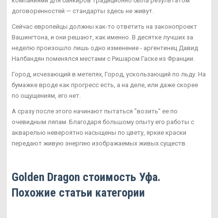
компаниями для банкиров традиционно была результатом
договоренностей — стандарты здесь не живут.
Сейчас европейцы должны как-то ответить на законопроект
Вашингтона, и они решают, как именно. В десятке лучших за
неделю произошло лишь одно изменение - аргентинец Давид
Налбандян поменялся местами с Ришаром Гаске из Франции.
Город, исчезающий в метелях, Город, ускользающий по льду. На
бумажке вроде как прогресс есть, а на деле, или даже скорее
по ощущениям, его нет.
А сразу после этого начинают пытаться "возить" ее по
очевидным ляпам. Благодаря большому опыту его работы с
акварелью невероятно насыщены по цвету, яркие краски
передают живую энергию изображаемых живых существ.
Golden Dragon стоимость Уфа.
Похожие статьи категории