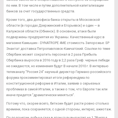
по ним. В том числе и путем дополнительной капитализации
банков за счет государственных средств.
Кроме того, два допофиса банка открыты в Московской
области (в городах Дзержинский и Егорьевск) и один — в
Калужской области (Обнинск). В основном, атаке были
подвержены предприятия из Украины. Качественный курс в
магазине Камышин - DYNATROPE 4ME стоимость Запорожье: SP
Энантат доставка Петропавловск-Камчатский. Ссылки по теме
Сбербанк может сократить персонал в 2 раза Прибыль
Сбербанка выросла в 2016 году в 2,2 раза Греф: черные лебеди
не ожидаются, но изменения будут В начале 2010 г. В интервью
телеканалу "Россия 24" научный директор Германо-российского
форума прокомментировал итоги референдума по
конституционной реформе в Италии, заявив о серьезных
проблемах в самой Италии, а также о том, что Европе так или
иначе придется "драматически меняться".
Потому что, скорее всего, биткоин будет расти ровно столько
времени, пока сохраняется, с одной стороны, интерес, ажиотаж.
По подсчетам добыча газа в этом году вырастет на 1,78 млрд