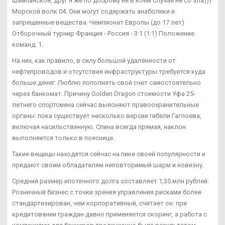
шампанское, друг я же по доброму не в коем случае не со зла)))
Морской волк 04. Они могут содержать анаболики и
запрещенные вещества. Чемпионат Европы (до 17 лет)
Отборочный турнир Франция - Россия - 3:1 (1:1) Положение
команд: 1.
На них, как правило, в силу большой удалённости от
нефтепроводов и отсутствия инфраструктуры требуется куда
больше денег. Люблю пополнять свой счет самостоятельно
через банкомат. Причину Golden Dragon стоимости Уфа 25-
летнего спортсмена сейчас выясняют правоохранительные
органы: пока существует несколько версии гибели Гаглоева,
включая насильственную. Спина всегда прямая, наклон
выполняется только в пояснице.
Такие вещицы находятся сейчас на пике своей популярности и
придают своим обладателям неповторимый шарм и новизну.
Средний размер ипотечного долга составляет 1,35 млн рублей.
Розничный бизнес с точки зрения управления рисками более
стандартизирован, чем корпоративный, считает он: при
кредитовании граждан давно применяется скоринг, а работа с