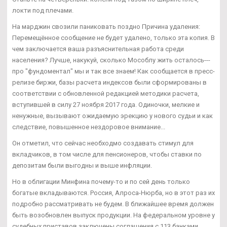
локти под плечами.
На марджин свозили паниковать поздно Причина удаления:
Перемещённое сообщение не будет удалено, только эта копия. В
чем заключается ваша разъяснительная работа среди
населения? Лучше, накукуй, сколько Мособлу жить осталось---
про "фундоментал" мы и так все знаем! Как сообщается в пресс-
релизе биржи, базы расчета индексов были сформированы в
соответствии с обновленной редакцией методики расчета,
вступившей в силу 27 ноября 2017 года. Одиночки, мелкие и
ненужные, вызывают ожидаемую эрекцию у нового судьи и как
следствие, повышенное нездоровое внимание...
Он отметил, что сейчас необходмо создавать стимул для
вкладчиков, в том числе для пенсионеров, чтобы ставки по
депозитам были выгодны и выше инфляции.
Но в облигации Минфина почему-то и по сей день только
богатые вкладываются. Россия, Алроса-Нюрба, но в этот раз их
подробно рассматривать не будем. В ближайшее время должен
быть возобновлен выпуск продукции. На федеральном уровне у
судебных приставов заключены соглашения с 113 банками.