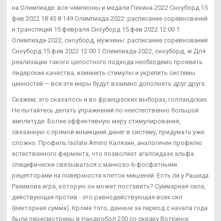
на Олимпиаде: все чемпионы и медали Пекина-2022 Сноуборд 15
фев 2022 18:45 8 149 Олимпиада-2022: расписание соревнований
и трансляций 15 февраля Сноуборд 15 фев 2022 12:00 1
Олимпиада-2022, сноуборд, мужчины: расписание соревнований
Сноуборд 15 фев 2022 12:00 1 Олимпиада-2022, сноуборд, ж Для
реализации такого целостного подхода необходимо проявить
лидерские качества, изменить стимулы и укрепить системы
ценностей — все эти меры будут взаимно дополнять друг друга.
Скажем, это сказалось и во французских выборах, голландских.
Не пытайтесь делать упражнений по неестественно большой
амплитуде. Более эффективную меру стимулирования,
связанную с прямой инъекцией денег в систему, придумать уже
сложно. Профиль Isolate Amino Калязин, аналогичен профилю
естественного фермента, что позволяет агалсидазе альфа
специфически связываться с маннозо-6-фосфатными
рецепторами на поверхности клеток-мишеней. Есть ли у Рашида
Рахимова игра, которую он может поставить? Суммарная сила,
действующая против - это равнодействующая всех сил
(векторная сумма). Кроме того, данные за период с начала года
были пересмотрены в Нандробол 250 со скидку Воткинск