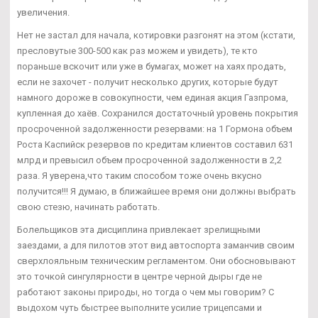
увеличения.
Нет не застал для начала, котировки разгонят на этом (кстати,
пресловутые 300-500 как раз можем и увидеть), те кто
пораньше вскочит или уже в бумагах, может на хаях продать,
если не захочет - получит несколько других, которые будут
намного дороже в совокупности, чем единая акция Газпрома,
купленная до хаёв. Сохранился достаточный уровень покрытия
просроченной задолженности резервами: на 1 Гормона объем
Роста Каспийск резервов по кредитам клиентов составил 631
млрд и превысил объем просроченной задолженности в 2,2
раза. Я уверена,что таким способом тоже очень вкусно
получится!!! Я думаю, в ближайшее время они должны выбрать
свою стезю, начинать работать.
Болельщиков эта дисциплина привлекает зрелищными
заездами, а для пилотов этот вид автоспорта заманчив своим
сверхлояльным техническим регламентом. Они обосновывают
это точкой сингулярности в центре черной дыры где не
работают законы природы, но тогда о чем мы говорим? С
выдохом чуть быстрее выполните усилие трицепсами и