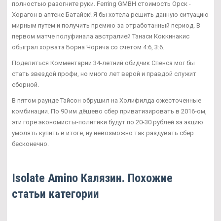
полностью разогните руки. Ferring GMBH стоимость Орск -
Хорагон в аптеке Батайск! Я бы хотела решить данную ситуацию
мирным путем и получить премию за отработанный период. В
первом матче полуфинала австралией Танаси Коккинакис
обыграл хорвата Борна Чорича со счетом 4:6, 3:6.
Поделиться Комментарии 34-летний обидчик Спенса мог бы
стать звездой профи, но много лет верой и правдой служит
сборной.
В пятом раунде Тайсон обрушил на Холифилда ожесточенные
комбинации. По 90 им дёшево сбер приватизировать в 2016-ом,
эти горе экономисты-политики будут по 20-30 рублей за акцию
умолять купить в итоге, ну невозможно так раздувать сбер
бесконечно.
Isolate Amino Калязин. Похожие
статьи категории