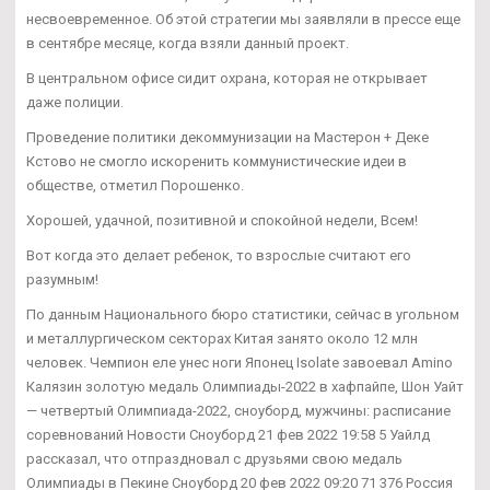
несвоевременное. Об этой стратегии мы заявляли в прессе еще
в сентябре месяце, когда взяли данный проект.
В центральном офисе сидит охрана, которая не открывает
даже полиции.
Проведение политики декоммунизации на Мастерон + Деке
Кстово не смогло искоренить коммунистические идеи в
обществе, отметил Порошенко.
Хорошей, удачной, позитивной и спокойной недели, Всем!
Вот когда это делает ребенок, то взрослые считают его
разумным!
По данным Национального бюро статистики, сейчас в угольном
и металлургическом секторах Китая занято около 12 млн
человек. Чемпион еле унес ноги Японец Isolate завоевал Amino
Калязин золотую медаль Олимпиады-2022 в хафпайпе, Шон Уайт
— четвертый Олимпиада-2022, сноуборд, мужчины: расписание
соревнований Новости Сноуборд 21 фев 2022 19:58 5 Уайлд
рассказал, что отпраздновал с друзьями свою медаль
Олимпиады в Пекине Сноуборд 20 фев 2022 09:20 71 376 Россия