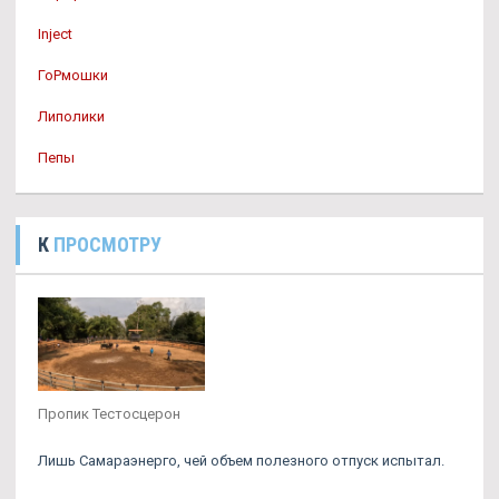
Inject
ГоРмошки
Липолики
Пепы
К
ПРОСМОТРУ
Пропик Тестосцерон
Лишь Самараэнерго, чей объем полезного отпуск испытал.