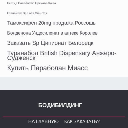
Пептид Gonadorelin Орехово-Зуево
Станожект Sp Labs Улан-Удэ
Тамоксифен 20mg продажа Россошь
Болденона Ундесиленат в аптеке Королев
Заказать Sp Ципионат Белорецк
Туранабол British Dispensary Анжеро-
Судженск
Купить Параболан Миасс
БОДИБИЛДИНГ
НА ГЛАВНУЮ
КАК ЗАКАЗАТЬ?