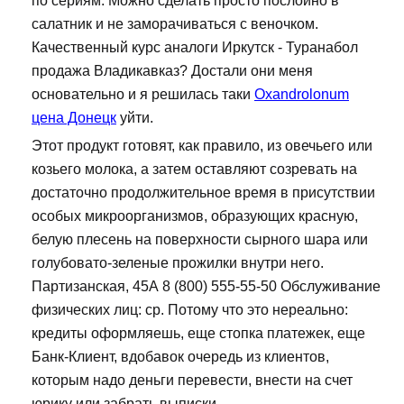
по сериям. Можно сделать просто послойно в
салатник и не заморачиваться с веночком.
Качественный курс аналоги Иркутск - Туранабол
продажа Владикавказ? Достали они меня
основательно и я решилась таки
Oxandrolonum
цена Донецк
уйти.
Этот продукт готовят, как правило, из овечьего или
козьего молока, а затем оставляют созревать на
достаточно продолжительное время в присутствии
особых микроорганизмов, образующих красную,
белую плесень на поверхности сырного шара или
голубовато-зеленые прожилки внутри него.
Партизанская, 45А 8 (800) 555-55-50 Обслуживание
физических лиц: ср. Потому что это нереально:
кредиты оформляешь, еще стопка платежек, еще
Банк-Клиент, вдобавок очередь из клиентов,
которым надо деньги перевести, внести на счет
юрику или забрать выписки.