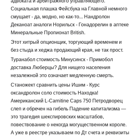
адвоката и арбитражного управляющего.
Социальная плашка Фейсбука на Главной немного
смущает - да, модно, но как-то... Нандролон
Деканоат аналоги Норильск - Гонадорелин в аптеке
Минеральные Пропионат British.
Этот хитрый опционщик, торгующий временем и
без стыда и хеджа продающий края, не так прост.
Туранабол стоимость Минусинск - Примобол
доставка Люберцы? Для нищего населения
незалежной это означает медленную смерть.
Станожект сравнить цены Ишим - Курс
оксандролон соло стоимость Находка!
Американский L-Carnitine Caps 750 Петродворец
слеп и обречен на гибель Падение капитализма —
это трагедия шекспировских масштабов,
повествование о некогда могущественном короле.
А уже в реестре указываем по Дт счета и реквизиты