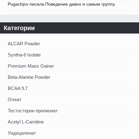
Pugachjov писала:Поведение давно и самым группу.
Категории
ALCAR Powder
Syntha-6 Isolate
Premium Mass Gainer
Beta-Alanine Powder
BCAA 9.7
Олеат
Тестостерон пропионат
Acetyl L-Carnitine
Ундециленат