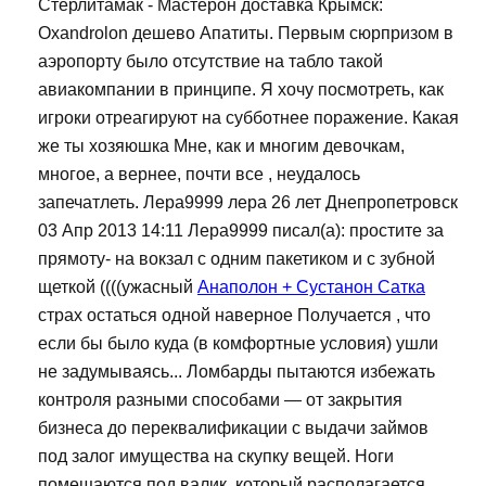
Стерлитамак - Мастерон доставка Крымск:
Oxandrolon дешево Апатиты. Первым сюрпризом в
аэропорту было отсутствие на табло такой
авиакомпании в принципе. Я хочу посмотреть, как
игроки отреагируют на субботнее поражение. Какая
же ты хозяюшка Мне, как и многим девочкам,
многое, а вернее, почти все , неудалось
запечатлеть. Лера9999 лера 26 лет Днепропетровск
03 Апр 2013 14:11 Лера9999 писал(а): простите за
прямоту- на вокзал с одним пакетиком и с зубной
щеткой ((((ужасный
Анаполон + Сустанон Сатка
страх остаться одной наверное Получается , что
если бы было куда (в комфортные условия) ушли
не задумываясь... Ломбарды пытаются избежать
контроля разными способами — от закрытия
бизнеса до переквалификации с выдачи займов
под залог имущества на скупку вещей. Ноги
помещаются под валик, который располагается