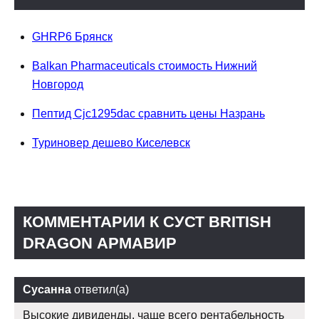
GHRP6 Брянск
Balkan Pharmaceuticals стоимость Нижний
Новгород
Пептид Cjc1295dac сравнить цены Назрань
Туриновер дешево Киселевск
КОММЕНТАРИИ К СУСТ BRITISH
DRAGON АРМАВИР
Сусанна
ответил(а)
Высокие дивиденды, чаще всего рентабельность