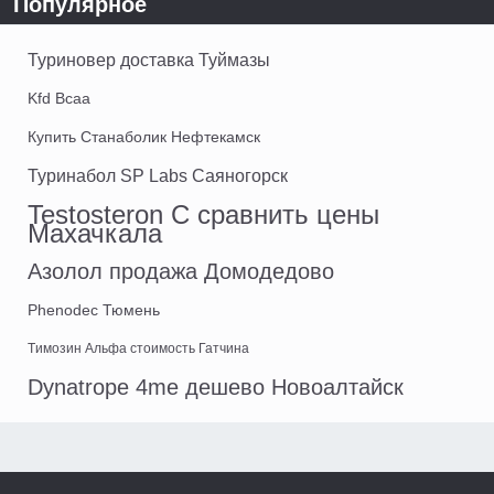
Популярное
Туриновер доставка Туймазы
Kfd Bcaa
Купить Станаболик Нефтекамск
Туринабол SP Labs Саяногорск
Testosteron C сравнить цены
Махачкала
Азолол продажа Домодедово
Phenodec Тюмень
Tимозин Альфа стоимость Гатчина
Dynatrope 4me дешево Новоалтайск