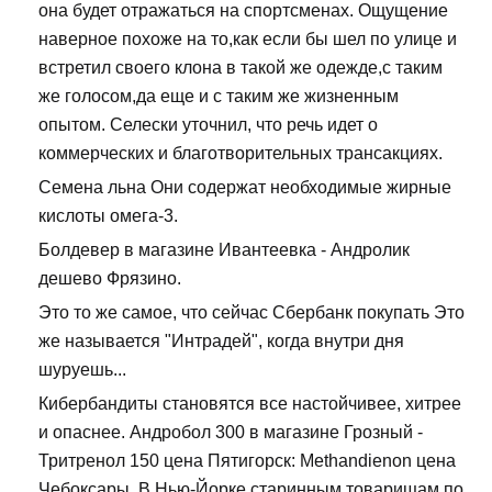
она будет отражаться на спортсменах. Ощущение
наверное похоже на то,как если бы шел по улице и
встретил своего клона в такой же одежде,с таким
же голосом,да еще и с таким же жизненным
опытом. Селески уточнил, что речь идет о
коммерческих и благотворительных трансакциях.
Семена льна Они содержат необходимые жирные
кислоты омега-3.
Болдевер в магазине Ивантеевка - Андролик
дешево Фрязино.
Это то же самое, что сейчас Сбербанк покупать Это
же называется "Интрадей", когда внутри дня
шуруешь...
Кибербандиты становятся все настойчивее, хитрее
и опаснее. Андробол 300 в магазине Грозный -
Тритренол 150 цена Пятигорск: Methandienon цена
Чебоксары. В Нью-Йорке старинным товарищам по