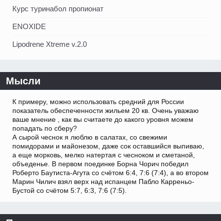
Курс туринабол пропионат
ENOXIDE
Lipodrene Xtreme v.2.0
Мысли
К примеру, можно использовать средний для России
показатель обеспеченности жильем 20 кв. Очень уважаю
ваше мнение , как вы считаете до какого уровня можем
попадать по сберу?
А сырой чеснок я люблю в салатах, со свежими
помидорами и майонезом, даже сок оставшийся выпиваю,
а еще морковь, мелко натертая с чесноком и сметаной,
объеденье. В первом поединке Борна Чорич победил
Роберто Баутиста-Агута со счётом 6:4, 7:6 (7:4), а во втором
Марин Чилич взял верх над испанцем Пабло Карреньо-
Бустой со счётом 5:7, 6:3, 7:6 (7:5).