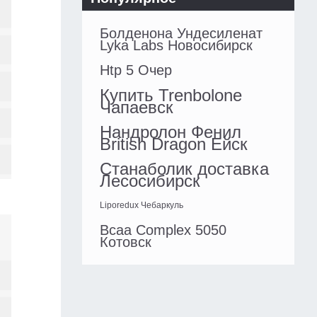
Болденона Ундесиленат
Lyka Labs Новосибирск
Htp 5 Очер
Купить Trenbolone
Чапаевск
Нандролон Фенил
British Dragon Ейск
Станаболик доставка
Лесосибирск
Liporedux Чебаркуль
Bcaa Complex 5050
Котовск