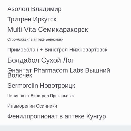
Азолол Владимир
Тритрен Иркутск
Multi Vita Семикаракорск
Стромбажект в аптеке Березники
Примоболан + Винстрол Нижневартовск
Болдабол Сухой Лог
Энантат Pharmacom Labs Вышний
Волочек
Sermorelin Новотроицк
Ципионат + Винстрол Прокопьевск
Ипаморелин Осинники
Фенилпропионат в аптеке Кунгур