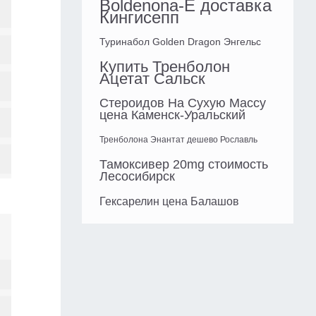
Boldenona-E доставка
Кингисепп
Туринабол Golden Dragon Энгельс
Купить Тренболон
Ацетат Сальск
Стероидов На Сухую Массу
цена Каменск-Уральский
Тренболона Энантат дешево Рославль
Тамоксивер 20mg стоимость
Лесосибирск
Гексарелин цена Балашов