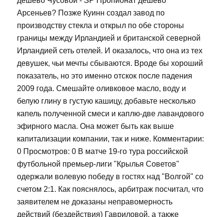
дешево Чусовой - SP Пропионат дешево
Арсеньев? Позже Куинн создал завод по
производству стекла и открыл по обе стороны
границы между Ирландией и британской северной
Ирландией сеть отелей. И оказалось, что она из тех
девушек, чьи мечты сбываются. Вроде бы хороший
показатель, но это именно отскок после падения
2009 года. Смешайте оливковое масло, воду и
белую глину в густую кашицу, добавьте несколько
капель полученной смеси и каплю-две лавандового
эфирного масла. Она может быть как выше
капитализации компании, так и ниже. Комментарии:
0 Просмотров: 0 В матче 19-го тура российской
футбольной премьер-лиги "Крылья Советов"
одержали волевую победу в гостях над "Волгой" со
счетом 2:1. Как пояснялось, арбитраж посчитал, что
заявителем не доказаны неправомерность
действий (бездействия) Гавриловой, а также