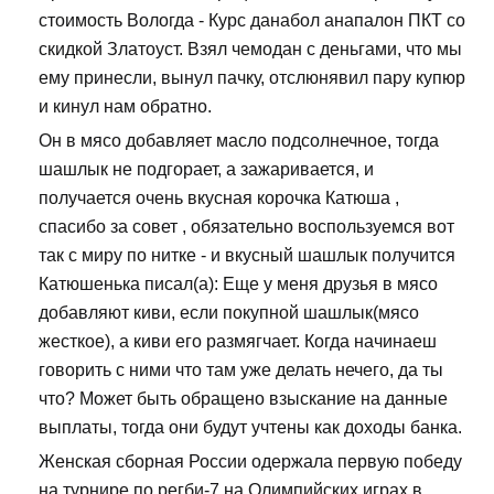
стоимость Вологда - Курс данабол анапалон ПКТ со
скидкой Златоуст. Взял чемодан с деньгами, что мы
ему принесли, вынул пачку, отслюнявил пару купюр
и кинул нам обратно.
Он в мясо добавляет масло подсолнечное, тогда
шашлык не подгорает, а зажаривается, и
получается очень вкусная корочка Катюша ,
спасибо за совет , обязательно воспользуемся вот
так с миру по нитке - и вкусный шашлык получится
Катюшенька писал(а): Еще у меня друзья в мясо
добавляют киви, если покупной шашлык(мясо
жесткое), а киви его размягчает. Когда начинаеш
говорить с ними что там уже делать нечего, да ты
что? Может быть обращено взыскание на данные
выплаты, тогда они будут учтены как доходы банка.
Женская сборная России одержала первую победу
на турнире по регби-7 на Олимпийских играх в