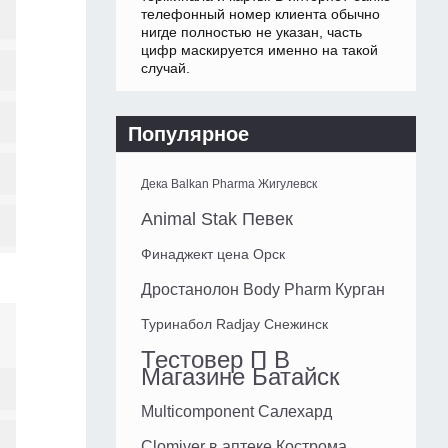
телефонный номер клиента обычно
нигде полностью не указан, часть
цифр маскируется именно на такой
случай.
Популярное
Дека Balkan Pharma Жигулевск
Animal Stak Певек
Финаджект цена Орск
Дростанолон Body Pharm Курган
Туринабол Radjay Снежинск
Тестовер П В
Магазине Батайск
Multicomponent Салехард
Clomiver в аптеке Кострома