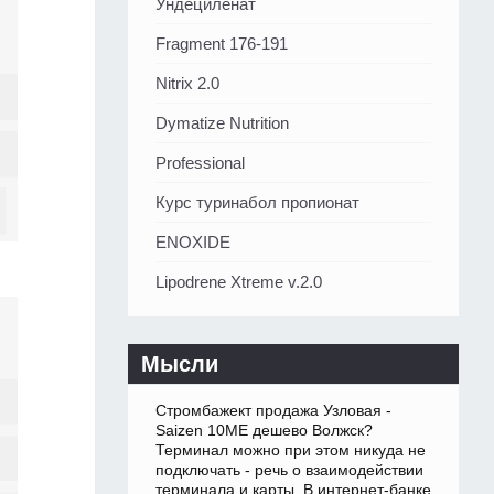
Ундециленат
Fragment 176-191
Nitrix 2.0
Dymatize Nutrition
Professional
Курс туринабол пропионат
ENOXIDE
Lipodrene Xtreme v.2.0
Мысли
Стромбажект продажа Узловая -
Saizen 10ME дешево Волжск?
Терминал можно при этом никуда не
подключать - речь о взаимодействии
терминала и карты. В интернет-банке