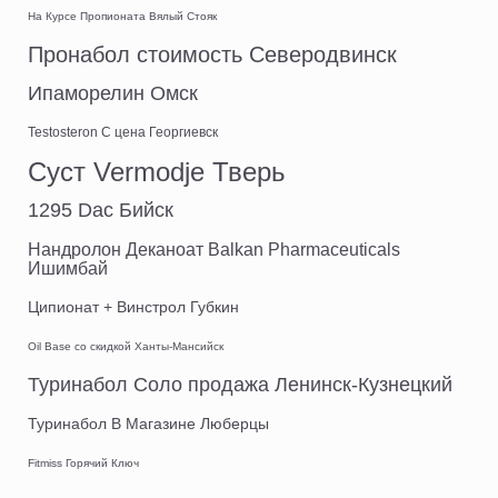
На Курсе Пропионата Вялый Стояк
Пронабол стоимость Северодвинск
Ипаморелин Омск
Testosteron C цена Георгиевск
Суст Vermodje Тверь
1295 Dac Бийск
Нандролон Деканоат Balkan Pharmaceuticals
Ишимбай
Ципионат + Винстрол Губкин
Oil Base со скидкой Ханты-Мансийск
Туринабол Соло продажа Ленинск-Кузнецкий
Туринабол В Магазине Люберцы
Fitmiss Горячий Ключ