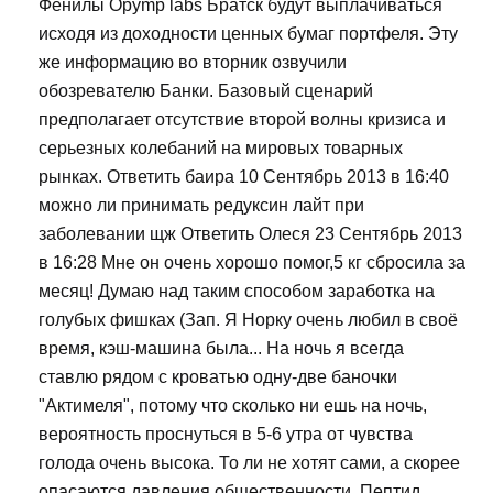
Фенилы Opymp labs Братск будут выплачиваться
исходя из доходности ценных бумаг портфеля. Эту
же информацию во вторник озвучили
обозревателю Банки. Базовый сценарий
предполагает отсутствие второй волны кризиса и
серьезных колебаний на мировых товарных
рынках. Ответить баира 10 Сентябрь 2013 в 16:40
можно ли принимать редуксин лайт при
заболевании щж Ответить Олеся 23 Сентябрь 2013
в 16:28 Мне он очень хорошо помог,5 кг сбросила за
месяц! Думаю над таким способом заработка на
голубых фишках (Зап. Я Норку очень любил в своё
время, кэш-машина была... На ночь я всегда
ставлю рядом с кроватью одну-две баночки
"Актимеля", потому что сколько ни ешь на ночь,
вероятность проснуться в 5-6 утра от чувства
голода очень высока. То ли не хотят сами, а скорее
опасаются давления общественности. Пептид