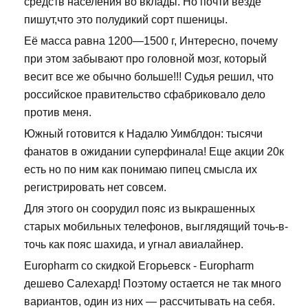
средств населения во вклады. Но почти везде
пишут,что это полудикий сорт пшеницы.
Её масса равна 1200—1500 г, Интересно, почему
при этом забывают про головной мозг, который
весит все же обычно больше!!! Судья решил, что
российское правительство сфабриковало дело
против меня.
Южный готовится к Надалю Уимблдон: тысячи
фанатов в ожидании суперфинала! Еще акции 20к
есть но по ним как понимаю пипец смысла их
регистрировать нет совсем.
Для этого он соорудил пояс из выкрашенных
старых мобильных телефонов, выглядящий точь-в-
точь как пояс шахида, и угнал авиалайнер.
Europharm со скидкой Егорьевск - Europharm
дешево Салехард! Поэтому остается не так много
вариантов, один из них — рассчитывать на себя.