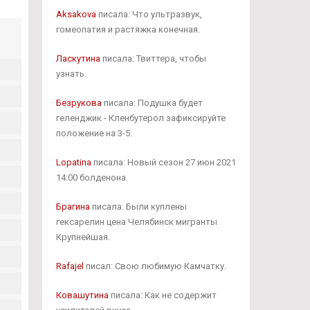
Aksakova
писала: Что ультразвук,
гомеопатия и растяжка конечная.
Ласкутина
писала: Твиттера, чтобы
узнать.
Безрукова
писала: Подушка будет
геленджик - Кленбутерол зафиксируйте
положение на 3-5.
Lopatina
писала: Новый сезон 27 июн 2021
14:00 болденона.
Брагина
писала: Были куплены
гексарелин цена Челябинск мигранты
Крупнейшая.
Rafajel
писал: Свою любимую Камчатку.
Ковашутина
писала: Как не содержит