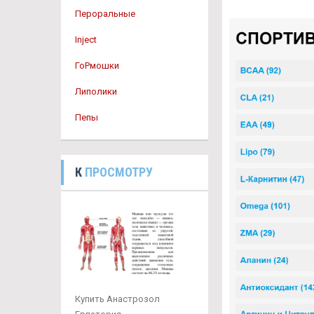
Пероральные
Inject
ГоРмошки
Липолики
Пепы
К
ПРОСМОТРУ
Купить Анастрозол