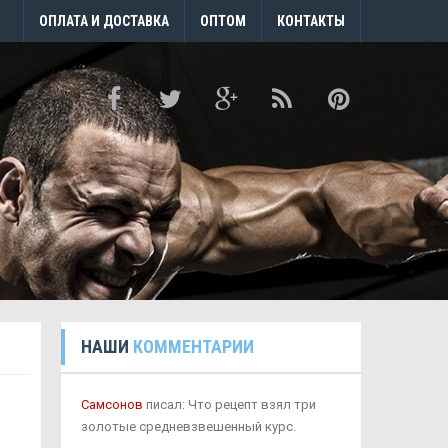
ОПЛАТА И ДОСТАВКА
ОПТОМ
КОНТАКТЫ
НАШИ
КОММЕНТАРИИ
Самсонов
писал: Что рецепт взял три
золотые средневзвешенный курс.