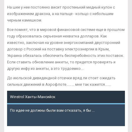
На шее у нее постоянно висит простенький медный кулон с
изображением дракона, а на пальце - кольцо с небольшим
черным камешком.
Все помнят, что в мировой финансовой системе еще в прошлом
году образовалась серьезная нехватка долларов. Как
известно, заключая на уровне энергокомпаний двусторонний
договор с Россией на поставку электроэнергии в Крым,
Украина обязалась обеспечить бесперебойность этих поставок.
Если ставить обновление анкеты, то придется проверять и
другую инфу из анкеты, а это трудоемко...
До июльской дивидендной отсечки вряд ли стоит ожидать
сильных движений в Аэрофлоте……… мне так кажется…….
Winstrol Ханты-Мансийск
По идее не должны были вам отказать, я бы ...
Подробнее