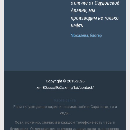
отличие от Саудовской
Аравии, мы
производим не только
нефть.
Мосалева, блогер
Copyright © 2015-2026
xn--80aaccl9e2c.xn--p1ai/contact/
Карта сайта
Если ты уже давно сидишь с самых лоёв в Саратове, то и
сиди..
Хотя, конечно, сейчас и в каждом телефоне есть часы и
будильник. Отдельная кисть нужна для витража, однозначно,