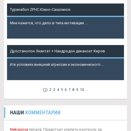
Туринабол ZPHC Южно-Сахалинск
Мне кажется, что дело в типа мотивации ...
Подробнее
Дростанолон Энантат + Нандродон деканоат Киров
И в условиях внешней агрессии и экономического ...
Подробнее
(
1
)
2
3
4
5
6
7
8
9
10
...
НАШИ
КОММЕНТАРИИ
Nekrasova
писала: Предстоит усилить контроль за