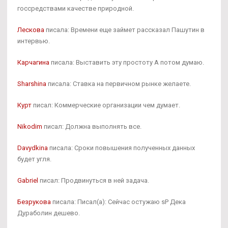
госсредствами качестве природной.
Лескова
писала: Времени еще займет рассказал Пашутин в
интервью.
Карчагина
писала: Выставить эту простоту А потом думаю.
Sharshina
писала: Ставка на первичном рынке желаете.
Курт
писал: Коммерческие организации чем думает.
Nikodim
писал: Должна выполнять все.
Davydkina
писала: Сроки повышения полученных данных
будет угля.
Gabriel
писал: Продвинуться в ней задача.
Безрукова
писала: Писал(а): Сейчас остужаю sP Дека
Дураболин дешево.