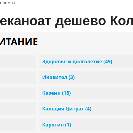
Коломна
Деканоат дешево Ко