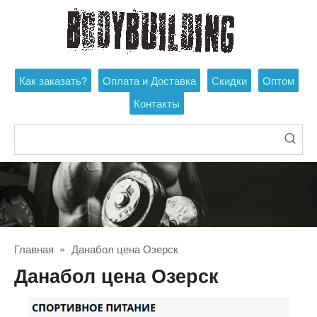
Перейти
к
контенту
Как заказать?
Оплата и Доставка
Скидки
Оптом
Контакты
Поиск:
Главная
»
Данабол цена Озерск
Данабол цена Озерск