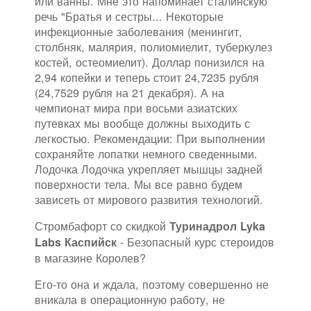
или ванны. Мне это напоминает сталинскую
речь "Братья и сестры... Некоторые
инфекционные заболевания (менингит,
столбняк, малярия, полиомиелит, туберкулез
костей, остеомиелит). Доллар понизился на
2,94 копейки и теперь стоит 24,7235 рубля
(24,7529 рубля на 21 декабря). А на
чемпионат мира при восьми азиатских
путевках мы вообще должны выходить с
легкостью. Рекомендации: При выполнении
сохраняйте лопатки немного сведенными.
Лодочка Лодочка укрепляет мышцы задней
поверхности тела. Мы все равно будем
зависеть от мирового развития технологий.
Стромбафорт со скидкой
Туринадрол Lyka
- Безопасный курс стероидов
Labs Каспийск
в магазине Королев?
Его-то она и ждала, поэтому совершенно не
вникала в операционную работу, не