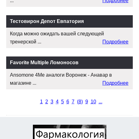
...
Подробнее
Тестовирон Депот Евпатория
Когда можно ожидать вашей следующей
тренерской ...
Подробнее
Favorite Multiple Ломоносов
Ansomone 4Me аналоги Воронеж - Анавар в
магазине ...
Подробнее
1
2
3
4
5
6
7
(
8
)
9
10
...