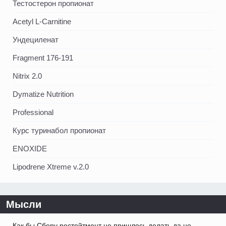
Тестостерон пропионат
Acetyl L-Carnitine
Ундециленат
Fragment 176-191
Nitrix 2.0
Dymatize Nutrition
Professional
Курс туринабол пропионат
ENOXIDE
Lipodrene Xtreme v.2.0
Мысли
Как бы Сберу рестейтмент не пришлось делать да не