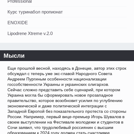
Professional
Курс туринабол пропионат
ENOXIDE
Lipodrene Xtreme v.2.0
Мысли
Еще прошлой весной, находясь в Донецке, автор этих строк
обсуждал с теперь уже экс-главой Народного Совета
Андреем Пургиным особенности национализации
госсобственности Украины и украинских олигархов.
Сейчас сложно представить себе сценарий, при котором
Украина могла бы сформировать новое прозападное
правительство, которое возобновит усилия по углублению
экономической и даже политической интеграции с
Западной Европой без показательного протеста со стороны
России. Например, первый вице-премьер Игорь Шувалов в
своем выступлении на Фестивале молодежи и студентов в
Сочи заявил, что трудолюбивый россиянин с высшим
образованием к 2024 году должен стать счастливее