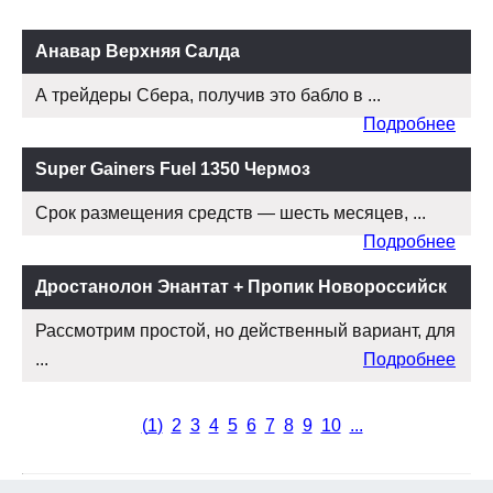
Анавар Верхняя Салда
А трейдеры Сбера, получив это бабло в ...
Подробнее
Super Gainers Fuel 1350 Чермоз
Срок размещения средств — шесть месяцев, ...
Подробнее
Дростанолон Энантат + Пропик Новороссийск
Рассмотрим простой, но действенный вариант, для
...
Подробнее
(
1
)
2
3
4
5
6
7
8
9
10
...