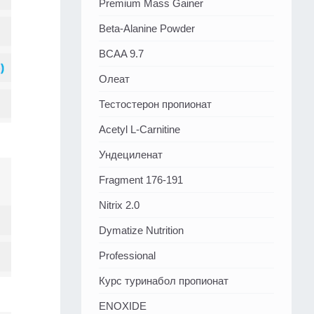
Premium Mass Gainer
Beta-Alanine Powder
BCAA 9.7
Олеат
Тестостерон пропионат
Acetyl L-Carnitine
Ундециленат
Fragment 176-191
Nitrix 2.0
Dymatize Nutrition
Professional
Курс туринабол пропионат
ENOXIDE