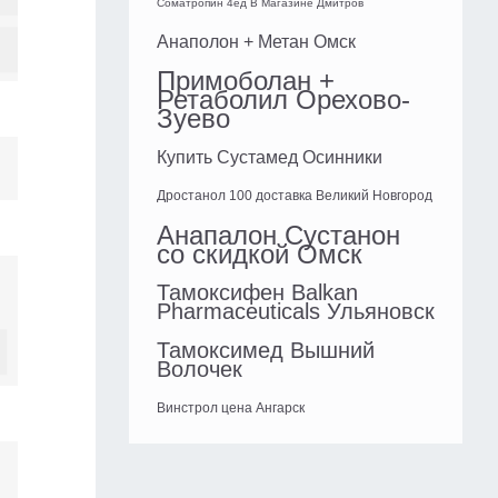
Cоматропин 4ед В Магазине Дмитров
Анаполон + Метан Омск
Примоболан +
Ретаболил Орехово-
Зуево
Купить Сустамед Осинники
Дростанол 100 доставка Великий Новгород
Анапалон Сустанон
со скидкой Омск
Тамоксифен Balkan
Pharmaceuticals Ульяновск
Тамоксимед Вышний
Волочек
Винстрол цена Ангарск