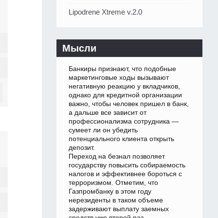
Lipodrene Xtreme v.2.0
Мысли
Банкиры признают, что подобные
маркетинговые ходы вызывают
негативную реакцию у вкладчиков,
однако для кредитной организации
важно, чтобы человек пришел в банк,
а дальше все зависит от
профессионализма сотрудника —
сумеет ли он убедить
потенциального клиента открыть
депозит.
Переход на безнал позволяет
государству повысить собираемость
налогов и эффективнее бороться с
терроризмом. Отметим, что
Газпромбанку в этом году
нерезиденты в таком объеме
задерживают выплату заемных
средств уже второй раз.