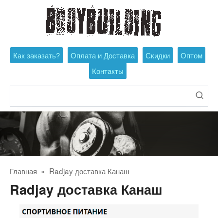
Перейти
к
контенту
Как заказать?
Оплата и Доставка
Скидки
Оптом
Контакты
Поиск:
Главная
»
Radjay доставка Канаш
Radjay доставка Канаш