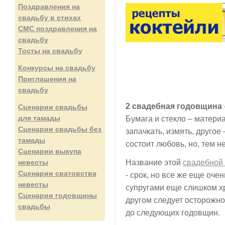
Поздравления на
свадьбу в стихах
СМС поздравления на
свадьбу
Тосты на свадьбу
Конкурсы на свадьбу
Приглашения на
свадьбу
2 свадебная годовщина
Сценарии свадьбы
для тамады
Бумага и стекло – материа
Сценарии свадьбы без
запачкать, измять, другое 
тамады
состоит любовь, но, тем н
Сценарии выкупа
невесты
Название этой
свадебной
Сценарии сватовства
- срок, но все же еще оч
невесты
супругами еще слишком хр
Сценарии годовщины
другом следует осторожно
свадьбы
до следующих годовщин.