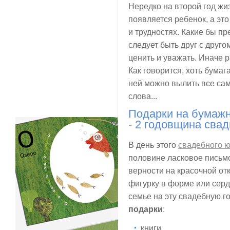
Нередко на второй год жи
появляется ребенок, а эт
и трудностях. Какие бы пр
следует быть друг с друг
ценить и уважать. Иначе 
Как говорится, хоть бумага
ней можно вылить все са
слова...
Подарки на бумажн
- 2 годовщина сва
В день этого
свадебного 
половине ласковое письмо
верности на красочной от
фигурку в форме или серде
семье на эту свадебную 
подарки
:
книги