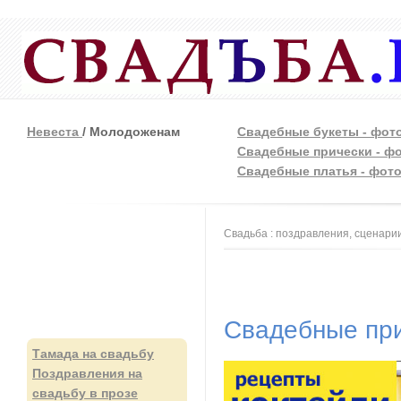
Невеста
/ Молодоженам
Свадебные букеты - фот
Свадебные прически - ф
Свадебные платья - фот
Вы здесь
Свадьба : поздравления, сценарии
Свадебные при
Тамада на свадьбу
Поздравления на
свадьбу в прозе