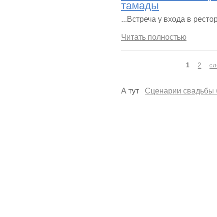
тамады
...Встреча у входа в ресто
Читать полностью
Страницы
1
2
сл
А тут
Сценарии свадьбы 