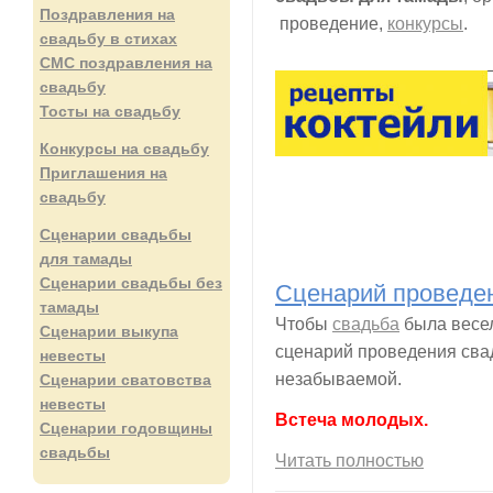
Поздравления на
проведение,
конкурсы
.
свадьбу в стихах
СМС поздравления на
свадьбу
Тосты на свадьбу
Конкурсы на свадьбу
Приглашения на
свадьбу
Сценарии свадьбы
для тамады
Сценарии свадьбы без
Сценарий проведе
тамады
Чтобы
свадьба
была весел
Сценарии выкупа
сценарий проведения сва
невесты
незабываемой.
Сценарии сватовства
невесты
Встеча молодых.
Сценарии годовщины
свадьбы
Читать полностью