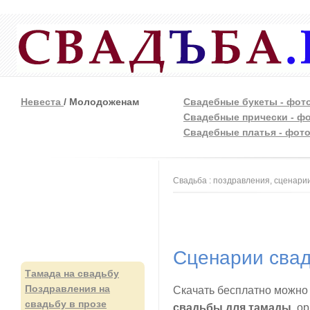
Невеста
/ Молодоженам
Свадебные букеты - фот
Свадебные прически - ф
Свадебные платья - фот
Вы здесь
Свадьба : поздравления, сценарии
Сценарии сва
Тамада на свадьбу
Поздравления на
Скачать бесплатно можн
свадьбу в прозе
свадьбы для тамады
, о