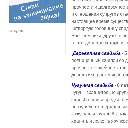
прочности и долговечности
и отношения супругов ста
настоящее время существ
четвертую годовщину сва
загрузка...
Родственники, друзья и 
в этот день конфетами и 
Деревянная свадьба
-
5
полноценный юбилей со д
прочность семейных отнош
дерева или растение в го
Чугунная свадьба
-
6 ле
чугун - сравнительно хруп
свадьба" наши предки на
незаурядная твердость их
кажущаяся: нужно быть ка
хранить и лелеять хрупко