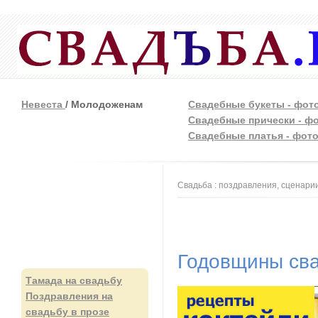
Невеста
/ Молодоженам
Свадебные букеты - фот
Свадебные прически - ф
Свадебные платья - фот
Вы здесь
Свадьба : поздравления, сценарии
Годовщины сва
Тамада на свадьбу
Поздравления на
свадьбу в прозе