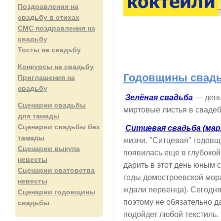
Поздравления на
свадьбу в стихах
СМС поздравления на
свадьбу
Тосты на свадьбу
Конкурсы на свадьбу
Годовщины свадь
Приглашения на
свадьбу
Зелёная свадьба
— день
Сценарии свадьбы
миртовые листья в сваде
для тамады
Сценарии свадьбы без
Ситцевая свадьба (мар
тамады
жизни. "Ситцевая" годов
Сценарии выкупа
появилась еще в глубокой
невесты
дарить в этот день юным с
Сценарии сватовства
годы домостроевской мора
невесты
ждали первенца). Сегодня 
Сценарии годовщины
поэтому не обязательно да
свадьбы
подойдет любой текстиль.