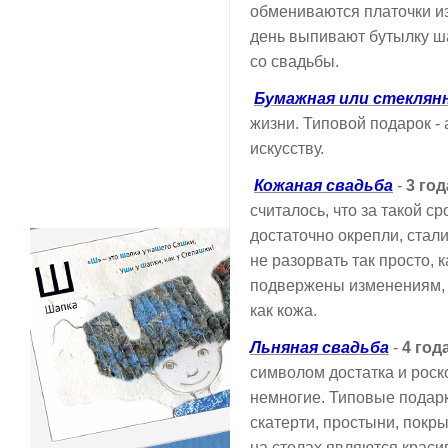
обмениваются платочки из 
день выпивают бутылку ш
со свадьбы.
Бумажная
или стеклян
жизни. Типовой подарок - 
искусству.
Кожаная свадьба
-
3 год
считалось, что за такой 
достаточно окрепли, стали
не разорвать так просто, 
подвержены изменениям, 
как кожа.
Льняная свадьба
-
4 год
символом достатка и роск
немногие. Типовые подарк
скатерти, простыни, покр
на столах являются краси