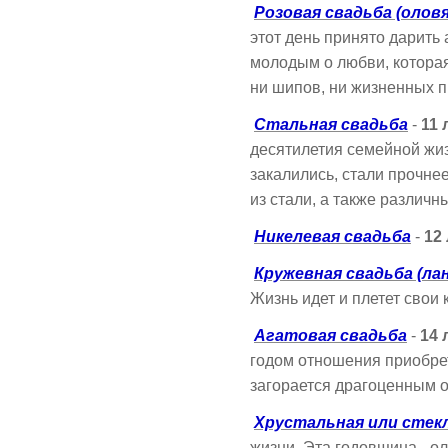
Розовая свадьба (олов
этот день принято дарить
молодым о любви, котора
ни шипов, ни жизненных 
Стальная свадьба
-
11 
десятилетия семейной жиз
закалились, стали прочнее
из стали, а также различ
Никелевая свадьба
-
12
Кружевная свадьба (ла
Жизнь идет и плетет свои 
Агатовая свадьба
-
14 
годом отношения приобре
загорается драгоценным о
Хрустальная или стек
жизни. Эта годовщина - о