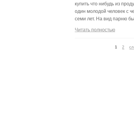
купить что нибудь из прод
один молодой человек с ч
семи лет. На вид парню б
Читать полностью
Страницы
1
2
сл