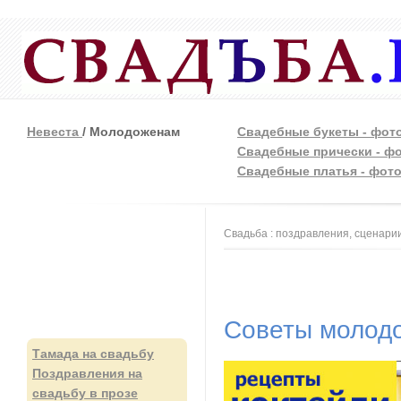
Невеста
/ Молодоженам
Свадебные букеты - фот
Свадебные прически - ф
Свадебные платья - фот
Вы здесь
Свадьба : поздравления, сценарии
Советы молод
Тамада на свадьбу
Поздравления на
свадьбу в прозе