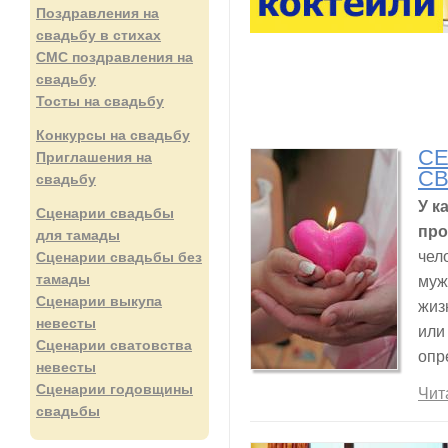
Поздравления на
свадьбу в стихах
СМС поздравления на
свадьбу
Тосты на свадьбу
Конкурсы на свадьбу
СЕ
Приглашения на
СВ
свадьбу
У к
Сценарии свадьбы
про
для тамады
чел
Сценарии свадьбы без
тамады
муж
Сценарии выкупа
жиз
невесты
или
Сценарии сватовства
опр
невесты
Сценарии годовщины
Чит
свадьбы