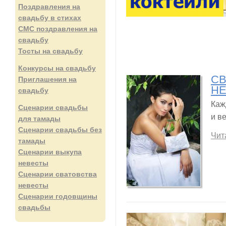
Поздравления на
свадьбу в стихах
СМС поздравления на
свадьбу
Тосты на свадьбу
Конкурсы на свадьбу
СВ
Приглашения на
НЕ
свадьбу
Каж
Сценарии свадьбы
и в
для тамады
Сценарии свадьбы без
Чит
тамады
Сценарии выкупа
невесты
Сценарии сватовства
невесты
Сценарии годовщины
свадьбы