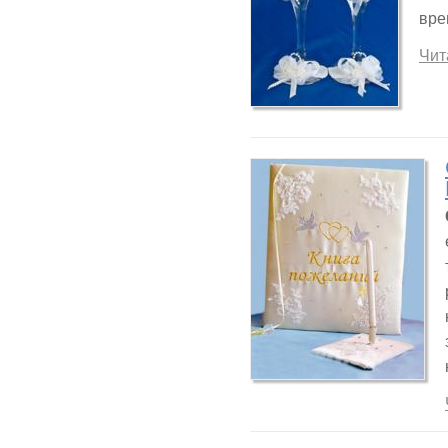
вре
Чит