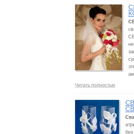
С
К
С
св
СВ
не
за
су
эт
ак
Читать полностью
С
С
Св
атр
без