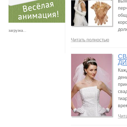
вых
перч
общ
коро
дол
загрузка...
Читать полностью
СВ
ДИ
Каж
ден
прин
сва
тиа
вре
Чит