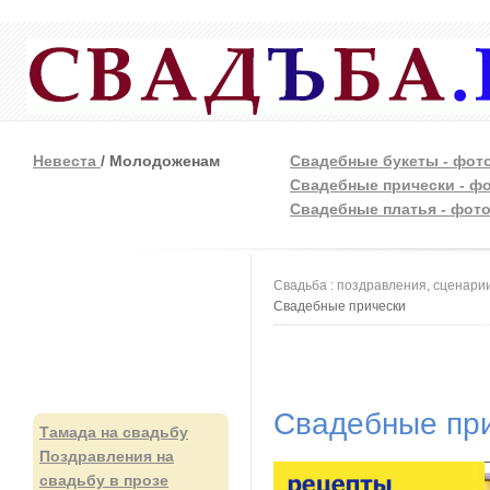
Невеста
/ Молодоженам
Свадебные букеты - фот
Свадебные прически - ф
Свадебные платья - фот
Вы здесь
Свадьба : поздравления, сценарии
Свадебные прически
Свадебные пр
Тамада на свадьбу
Поздравления на
свадьбу в прозе