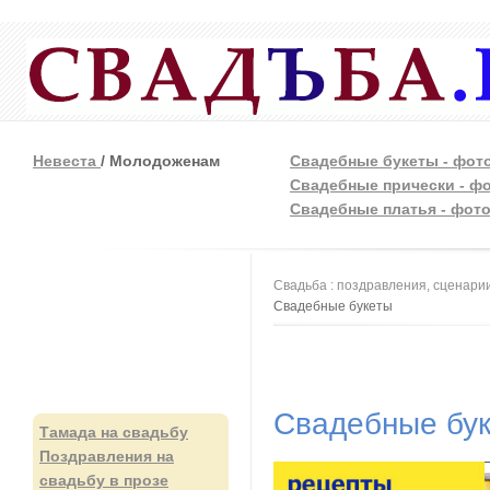
Невеста
/ Молодоженам
Свадебные букеты - фот
Свадебные прически - ф
Свадебные платья - фот
Вы здесь
Свадьба : поздравления, сценарии
Свадебные букеты
Свадебные бу
Тамада на свадьбу
Поздравления на
свадьбу в прозе