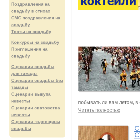
Поздравления на
свадьбу в стихах
СМС поздравления на
свадьбу
Тосты на свадьбу
Конкурсы на свадьбу
Приглашения на
свадьбу
Сценарии свадьбы
для тамады
Сценарии свадьбы без
тамады
Сценарии выкупа
невесты
побывать ли вам летом, в
Сценарии сватовства
Читать полностью
невесты
Сценарии годовщины
С
свадьбы
С