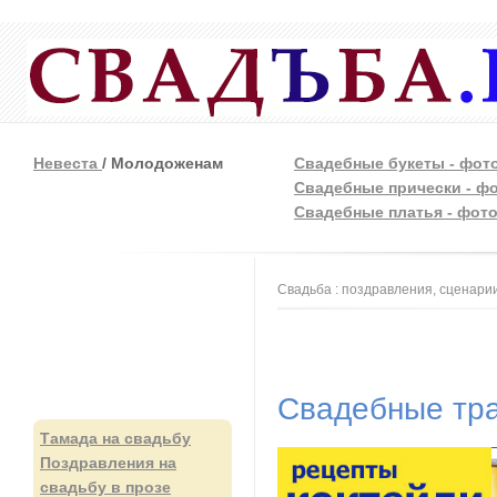
Невеста
/ Молодоженам
Свадебные букеты - фот
Свадебные прически - ф
Свадебные платья - фот
Вы здесь
Свадьба : поздравления, сценарии
Свадебные тр
Тамада на свадьбу
Поздравления на
свадьбу в прозе