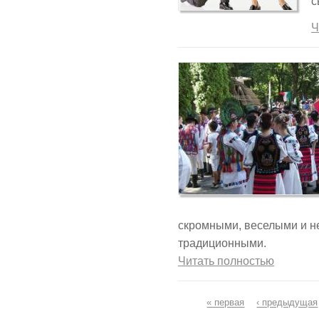
с
Ч
скромными, веселыми и не
традиционными.
Читать полностью
Страницы
« первая
‹ предыдущая