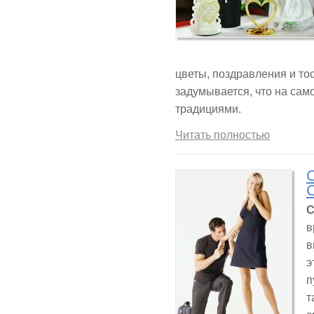
цветы, поздравления и тос
задумывается, что на сам
традициями.
Читать полностью
С
в
в
э
п
т