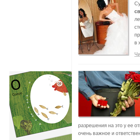
Су
с
ле
ст
пр
в 
Чи
разрешения на это у ее отц
очень важное и ответстве