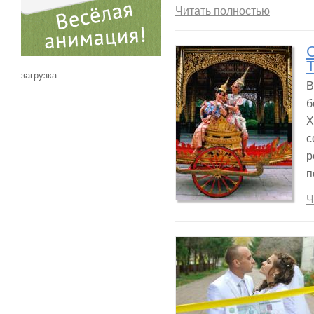
Читать полностью
загрузка...
В
б
Х
с
р
п
Ч