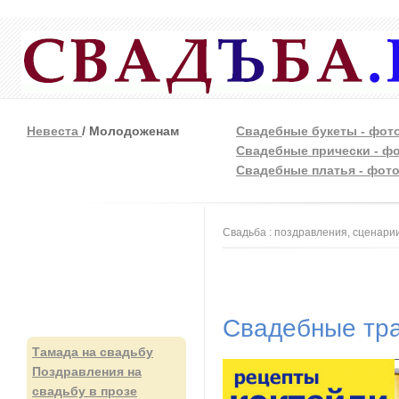
Невеста
/ Молодоженам
Свадебные букеты - фот
Свадебные прически - ф
Свадебные платья - фот
Вы здесь
Свадьба : поздравления, сценарии
Свадебные тр
Тамада на свадьбу
Поздравления на
свадьбу в прозе