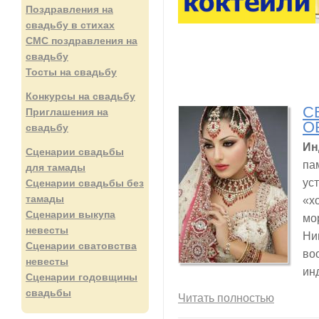
Поздравления на
свадьбу в стихах
СМС поздравления на
свадьбу
Тосты на свадьбу
Конкурсы на свадьбу
С
Приглашения на
О
свадьбу
Ин
Сценарии свадьбы
па
для тамады
ус
Сценарии свадьбы без
тамады
«х
Сценарии выкупа
мо
невесты
Ни
Сценарии сватовства
во
невесты
ин
Сценарии годовщины
свадьбы
Читать полностью