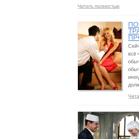
Читать полностью
ПО
ТР
ПР
Сей
всё 
обыч
обыч
иног
дол
Чита