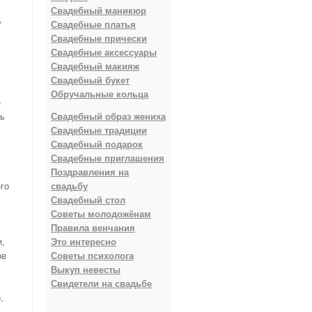
Свадебный маникюр
,
Свадебные платья
Свадебные прически
Свадебные аксессуары
Свадебный макияж
Свадебный букет
Обручальные кольца
е
сь
Свадебный образ жениха
Свадебные традиции
Свадебный подарок
Свадебные приглашения
Поздравления на
го
свадьбу
,
Свадебный стол
Советы молодожёнам
Правила венчания
и,
Это интересно
ов
Советы психолога
Выкуп невесты
Свидетели на свадьбе
,