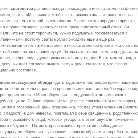
время
сватовства
разговор всегда происходил в иносказательной форме
ример, сваты: «Мы пришли, чтобы взять немного золы из вашего очага,
ы смешать его с золой нашего очага». У армянского народа не принято,
е в случае согласия, давать сватам сразу положительный ответ. Им
чали, что не стоит торопиться, нужно подумать и посоветоваться с
ственниками, поэтому сваты могли приходить ещё и ещё раз.
ожительный ответ также давался в иносказательной форме: «Спорить н
у, наброшу платок на вашу руку». Затем накрывался стол, и предлагало
щение, во все предыдущие разы сватов не угощали. В тот момент, когда
ц девушки дает согласие выдать замуж дочь, считается, что сговор
циально состоялся.
вным аксессуаром обряда
«дать задаток» в настоящее время чаще все
яется золотое кольцо, раньше преподносили шаль или любое украшение
орое дарил жених. Обряд обручения – следующий этап армянского
дебного цикла. Сейчас обручение чаще всего совмещается со сговором,
ьше же в оговоренный день отец жениха, послав утром угощения (напитк
о, сладости) в дом невесты, приглашал к себе священника, родственник
вора (посаженного отца), которых угощали, в ответ звучали пожелания
чного обручения. Потом сторона жениха, прихватив необходимые
ессуары для обручения – украшения главным образом из серебра: кольцо
слет, серьги – и несколько подносов с фруктами, сладостями, водкой и