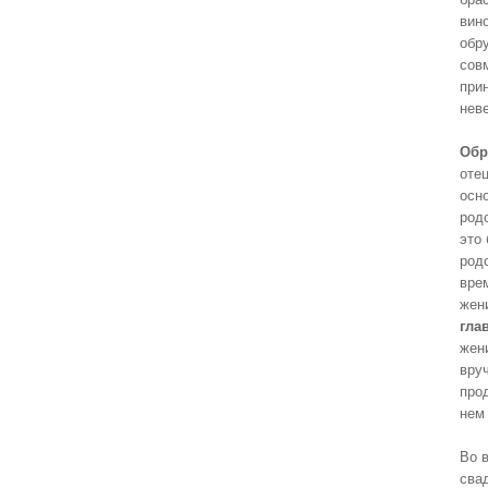
вин
обр
сов
при
неве
Обр
оте
осн
род
это
родс
вре
жен
гла
жен
вру
про
нем
Во 
сва