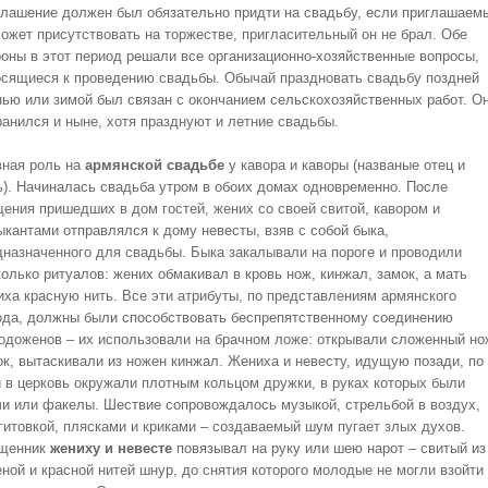
глашение должен был обязательно придти на свадьбу, если приглашаем
может присутствовать на торжестве, пригласительный он не брал. Обе
роны в этот период решали все организационно-хозяйственные вопросы,
осящиеся к проведению свадьбы. Обычай праздновать свадьбу поздней
нью или зимой был связан с окончанием сельскохозяйственных работ. О
ранился и ныне, хотя празднуют и летние свадьбы.
вная роль на
армянской свадьбе
у кавора и каворы (названые отец и
ь). Начиналась свадьба утром в обоих домах одновременно. После
щения пришедших в дом гостей, жених со своей свитой, кавором и
ыкантами отправлялся к дому невесты, взяв с собой быка,
дназначенного для свадьбы. Быка закалывали на пороге и проводили
олько ритуалов: жених обмакивал в кровь нож, кинжал, замок, а мать
иха красную нить. Все эти атрибуты, по представлениям армянского
ода, должны были способствовать беспрепятственному соединению
одоженов – их использовали на брачном ложе: открывали сложенный но
ок, вытаскивали из ножен кинжал. Жениха и невесту, идущую позади, по
и в церковь окружали плотным кольцом дружки, в руках которых были
чи или факелы. Шествие сопровождалось музыкой, стрельбой в воздух,
гитовкой, плясками и криками – создаваемый шум пугает злых духов.
щенник
жениху и невесте
повязывал на руку или шею нарот – свитый из
еной и красной нитей шнур, до снятия которого молодые не могли взойти