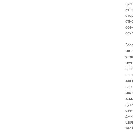
при
не 
сто
отн
осе
сох
Гла
мат
уго
муз
пре
неск
жен
нар
мол
зам
пут
све
джи
Свя
зел