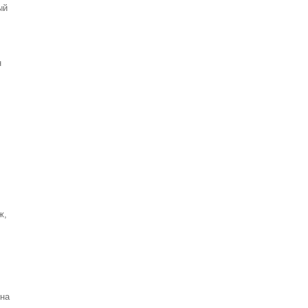
ый
н
ж,
 на