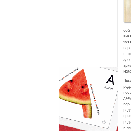
соб
выб
жен
пер
о п
здо
арм
кра
Пос
род
пос
дев
пар
род
при
род
и и