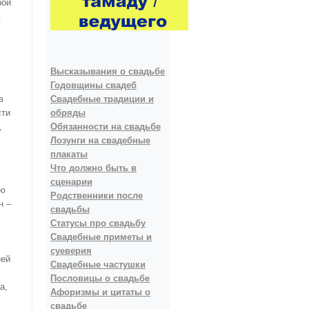
рой
.
Высказывания о свадьбе
Годовщины свадеб
в
Свадебные традиции и
сти
обряды
,
Обязанности на свадьбе
Лозунги на свадебные
плакаты
Что должно быть в
сценарии
ою
Родственники после
н –
свадьбы
Статусы про свадьбу
Свадебные приметы и
суеверия
ней
Свадебные частушки
Пословицы о свадьбе
а,
Афоризмы и цитаты о
свадьбе