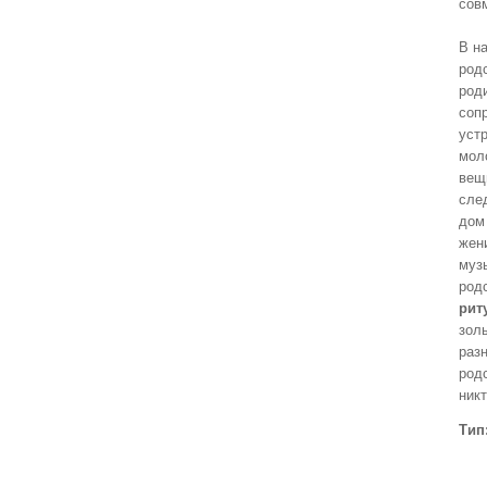
сов
В н
род
род
соп
устр
мол
вещ
сле
дом
жен
муз
род
рит
зол
раз
род
ник
Тип