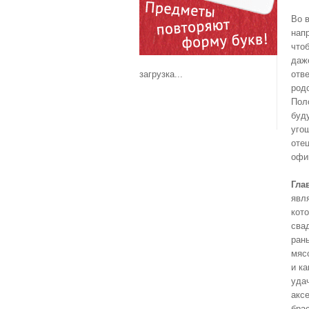
Во 
нап
чтоб
даж
загрузка...
отве
род
Пол
буд
уго
оте
офи
Гла
явл
кот
сва
ран
мяс
и ка
уда
акс
бра