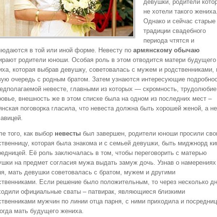
девушки, родители кото
не хотели такого жениха
Однако и сейчас старые
традиции свадебного
периода чтятся и
людаются в той или иной форме. Невесту по
армянскому обычаю
ирают родители юноши. Особая роль в этом отводится матери будущего
иха, которая выбрав девушку, советовалась с мужем и родственниками, 
вую очередь с родным братом. Затем узнаются интересующие подробно
редполагаемой невесте, главными из которых — скромность, трудолюбие
ровье, внешность же в этом списке была на одном из последних мест –
янская поговорка гласила, что невеста должна быть хорошей женой, а не
савицей.
ле того, как выбор
невесты
был завершен, родители юноши просили св
ственницу, которая была знакома и с семьей девушки, быть миджнорд ки
редницей. Её роль заключалась в том, чтобы переговорить с матерью
ушки на предмет согласия мужа выдать замуж дочь. Узнав о намерениях
ня, мать девушки советовалась с братом, мужем и другими
ственниками. Если решение было положительным, то через несколько д
ходили официальные сваты – патвирак, являющиеся близкими
ственниками мужчин по линии отца парня, с ними приходила и посредниц
ногда мать будущего жениха.