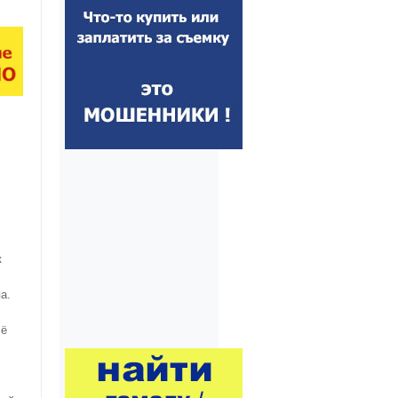
к
а.
сё