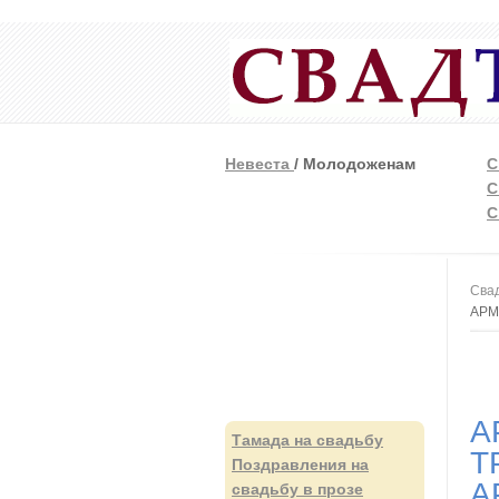
Невеста
/ Молодоженам
С
С
С
Вы
Свад
АРМ
А
Тамада на свадьбу
Т
Поздравления на
А
свадьбу в прозе