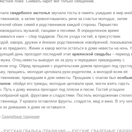
местное ложе. Снимать нарот мог только священник.
ачале
свадебного застолья
звучали тосты в память ушедших в мир ино
ственников, а затем провозглашались речи за счастье молодых, затем
ителей обоих семей и родственников каждой стороны. Пиршество
ровождалось музыкой, танцами и песнями. В определенное время
аивался канч – сбор подарков. После ухода гостей, в присутствии
одой, кавора, дружек и близких родственников новобрачной, показывали
и из приданого. Жених и кавор могли остаться в доме невесты на ночь. 
дующий день проходил последний этап
армянской свадьбы
– переезд 
 мужа. Отец невесты выводил ее за руку и передавал пришедшему с
ихом отцу. Обряд прощания с родительским домом проходил под грустн
ыку, прощаясь, молодая целовала руки родителям, а молодой всем её
ственникам, пришедшим в дом невесты. Прощание с очагом был
особы
уалом
: обойдя его трижды, молодые целовали края, могли взять горсть
ы. Путь к дому жениха проходил под пляски и песни. Гостей угощали
нообразной едой, фруктами и сладостями. Постель молодоженам стелил
ственница. У кровати оставляли фрукты, сладости, мед и вино. В эту но
то из домашних в доме не оставался.
:
Свадебные традиции
‹ РУССКАЯ СВАДЬБА (ТРАДИЦИИ) — РУССКИЕ СВАДЕБНЫЕ ОБРЯД