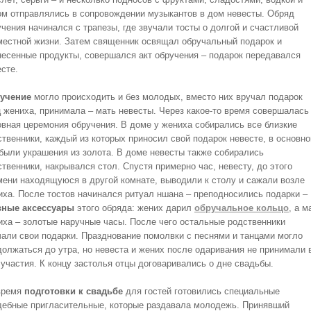
ом отправлялись в сопровождении музыкантов в дом невесты. Обряд
учения начинался с трапезы, где звучали тосты о долгой и счастливой
местной жизни. Затем священник освящал обручальный подарок и
несенные продукты, совершался акт обручения – подарок передавался
сте.
учение
могло происходить и без молодых, вместо них вручал подарок
ц жениха, принимала – мать невесты. Через какое-то время совершалась
овная церемония обручения. В доме у жениха собирались все близкие
ственники, каждый из которых приносил свой подарок невесте, в основно
 были украшения из золота. В доме невесты также собирались
твенники, накрывался стол. Спустя примерно час, невесту, до этого
мени находящуюся в другой комнате, выводили к столу и сажали возле
иха. После тостов начинался ритуал ншана – преподносились подарки –
вные аксессуары
этого обряда: жених дарил
обручальное кольцо
, а м
иха – золотые наручные часы. После чего остальные родственники
чали свои подарки. Празднование помолвки с песнями и танцами могло
должаться до утра, но невеста и жених после одаривания не принимали 
 участия. К концу застолья отцы договаривались о дне свадьбы.
время
подготовки к свадьбе
для гостей готовились специальные
дебные пригласительные, которые раздавала молодежь. Принявший