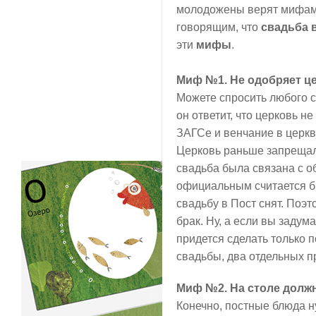
молодожены верят мифам
говорящим, что
свадьба в
эти
мифы
.
Миф №1. Не одобряет це
Можете спросить любого с
он ответит, что церковь н
ЗАГСе и венчание в церкв
Церковь раньше запрещала
свадьба была связана с о
официальным считается бр
свадьбу в Пост снят. Поэ
брак. Ну, а если вы задум
придется сделать только п
свадьбы, два отдельных п
Миф №2. На столе должн
Конечно, постные блюда н