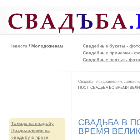
Невеста
/ Молодоженам
Свадебные букеты - фот
Свадебные прически - ф
Свадебные платья - фот
Вы здесь
Свадьба : поздравления, сценарии
ПОСТ. СВАДЬБА ВО ВРЕМЯ ВЕЛ
СВАДЬБА В П
Тамада на свадьбу
ВРЕМЯ ВЕЛИ
Поздравления на
свадьбу в прозе